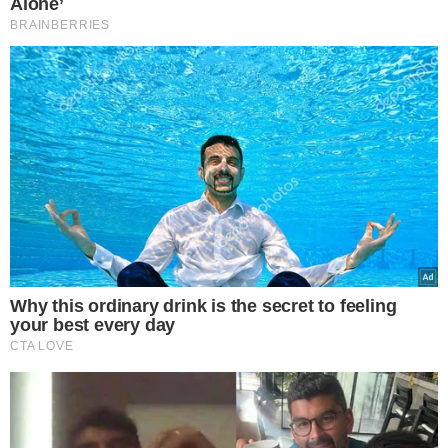
COMPARATIVO
Em comparação anual, entre maio de 2023 e 2024,
todas
as capitais analisadas pelo Dieese tiveram aumento
no preço da cesta básica, exceto Goiânia,
onde houve
uma variação negativa de -0,05%. Baseado na cesta
básica mais cara, que foi a de São Paulo, o Dieese
estimou que o salário mínimo em maio deveria ser de R$
6.946,37, ou 4,92 vezes o mínimo vigente de R$ 1.412,00,
para cobrir todas as despesas essenciais de uma família.