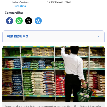
• 06/06/2024 19:03
Isabel Cardoso
Jornalista
Compartilhe:
VER RESUMO
▼
Valor da cesta básica subiu em 11 das 17 capitais
brasileiras. Porto Alegre liderou as altas, com
aumento de 3,33%. São Paulo continua como a
capital mais cara do Brasil
Preços da cesta básica aumentaram no Brasil | Foto: Marcelo