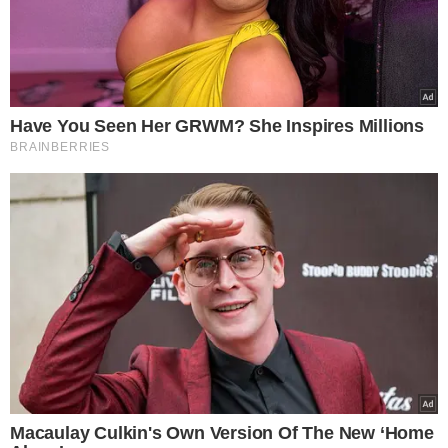
16,73% em Vitória
. As enchentes no Rio Grande do Sul,
maior produtor de arroz do país, reduziram a oferta,
levando a aumentos de preços mesmo com a importação
do grão. Natal e Goiânia foram as únicas capitais que não
registraram aumento no preço do arroz.
AÇÃO PARA CONTER AUMENTO
Para tentar conter os preços, a
Companhia Nacional de
Abastecimento (Conab)
realizou um leilão para a
compra de 263,3 mil toneladas de arroz importado. Essa
medida tem como objetivo reduzir o preço do produto
no mercado interno, contribuindo para aliviar a pressão
sobre o custo da cesta básica nas cidades brasileiras.
CAPITAL MAIS CARA
São Paulo continua sendo a capital com a cesta básica
mais cara do país
, com um custo médio de R$ 826,85 em
maio. Porto Alegre e Florianópolis seguem na sequência,
com valores médios de R$ 801,45 e R$ 801,03,
respectivamente.
No Norte e Nordeste, as menores
médias foram registradas em Aracaju (R$ 579,55),
Recife (R$ 618,47) e João Pessoa (R$ 620,67).