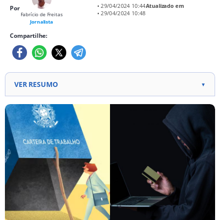
• 29/04/2024 10:44
Atualizado em
Por
• 29/04/2024 10:48
Fabrício de Freitas
Jornalista
Compartilhe:
VER RESUMO
▼
Golpes em alta: Falsas vagas de emprego
aumentam com o mercado aquecido, atingindo
muitos brasileiros. Alerta aos candidatos: Desconfie
de ofertas atraentes ou vagas sem experiência
exigida. Proteja-se: Evite pagar para participar de
seleções; verifique sempre a autenticidade das
empresas.