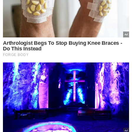
CONTRIBUIÇÃO DAS REDES:
A Kaspersky detectou e
bloqueou cerca de
508 milhões de tentativas de acesso a
conteúdo fraudulento
em todo o mundo, com 10,57%
desse total apenas no Brasil. O diretor da Equipe Global
de Pesquisa e Análise da Kaspersky para a América
Latina, Fabio Assolini, explica que a alta presença de
brasileiros nas redes sociais facilita a aplicação de golpes
relacionados a vagas de emprego.
ALERTA:
Os especialistas recomendam cautela ao se
deparar com ofertas que parecem boas demais para ser
verdade. Alguns sinais de fraude incluem
cobranças para
participar de processos seletivos ou realizar cursos,
comunicação confusa, redirecionamento para sites
desconhecidos, ou perguntas invasivas sobre vida
pessoal e bens
. É importante verificar a autenticidade
das empresas e das vagas antes de fornecer informações
pessoais.
Para mais informações, acesse
meionews.com