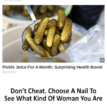
TÓPICOS
FRAUDE
REDES SOCIAIS
FALSO EMPREGO
VER COMENTÁRIOS
VEJA TAMBÉM
Ciro crava liberação de
R$ 5 bilhões para o Piauí
e enumera áreas que