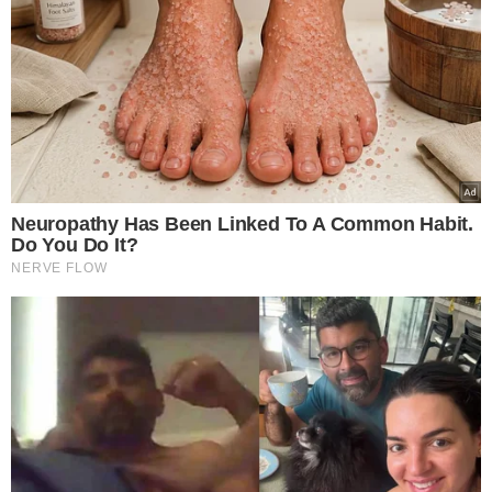
LEIA MAIS
MUDANÇA RADICAL!
Se surpreenda com esses
famosos que agora têm
empregos comuns