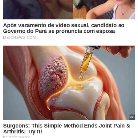
MAIS OPORTUNIDADES!
Sine oferta mais de 300 vagas
de emprego nesta semana
em Teresina; veja lista!
OBRAS DA TRANSNORDESTINA
Lula e W. Dias visitam
Transnordestina, obras
devem gerar 5 mil empregos
PRODUÇÃO DE ENERGIA
Energia solar já investiu R$
139 bilhões e gerou 840 mil
empregos no Brasil