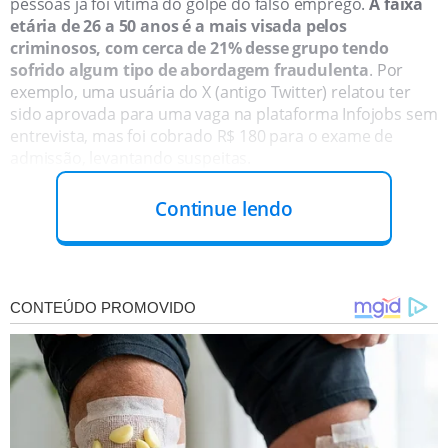
pessoas já foi vítima do golpe do falso emprego.
A faixa
etária de 26 a 50 anos é a mais visada pelos
criminosos, com cerca de 21% desse grupo tendo
sofrido algum tipo de abordagem fraudulenta
. Por
exemplo, uma usuária do X (antigo Twitter) relatou ter
sido aprovada para uma vaga na plataforma Infojobs sem
entrevista, mas foi cobrado R$ 180 para o exame de
admissão, levantando suspeitas.
Continue lendo