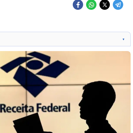
▼
larações à Receita Federal dentro do prazo.
o Fisco por terem caído na malha fina.
orada, mas é ligeiramente superior ao registrado em 2025.
rada nos próximos meses com a regularização automática de