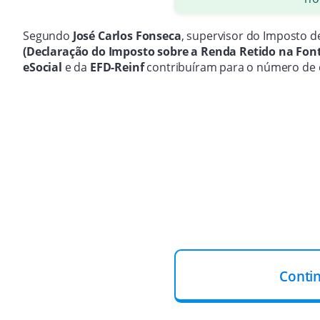
Segundo
José Carlos Fonseca
, supervisor do Imposto d
(Declaração do Imposto sobre a Renda Retido na Fon
eSocial
e da
EFD-Reinf
contribuíram para o número de d
Conti
Ainda assim, o órgão considera que o percentual regist
a porcentagem de pessoas detidas é praticamente a me