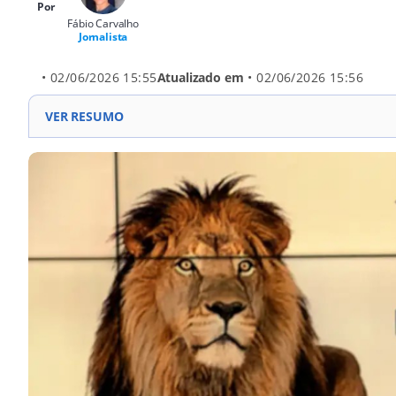
Por
Fábio Carvalho
Jornalista
• 02/06/2026 15:55
Atualizado em
• 02/06/2026 15:56
VER RESUMO
Mais de 44 milhões de contribuintes enviaram suas dec
2,2 milhões de pessoas ainda possuem pendências com 
O índice de declarações retidas caiu ao longo da temp
A Receita acredita que parte das pendências seja libe
casos.