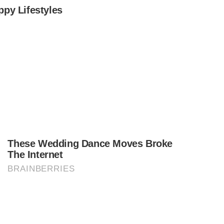
lha fina;
;
R AO REGISTRADO EM 2025
 observado no exercício anterior, a Receita destaca que
 recebidas. Em
2025
, cerca de
43 milhões
de contribuintes
hegou a
44,4 milhões.
No ano passado,
4,68%
das
AS PENDÊNCIAS
rte das declarações ainda retidas seja liberada nos