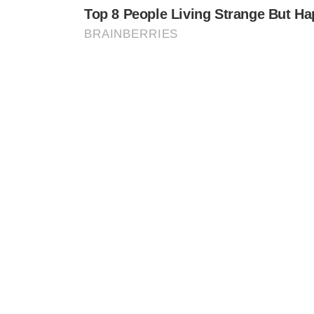
No fim de março,
10,78%
das declarações estavam na ma
Na metade da temporada, o percentual caiu para
6,61%
Ao final de maio, o índice chegou a
4,97%
.
NÚMERO É LIGEIRAMENTE SUPERIO
Embora o percentual atual seja um pouco maior do que o
houve aumento significativo no número de declarações
prestaram contas ao Fisco, enquanto em
2026
o total c
declarações ficaram retidas para análise.
RECEITA ACREDITA EM REDUÇÃO D
De acordo com José Carlos Fonseca, a tendência é que pa