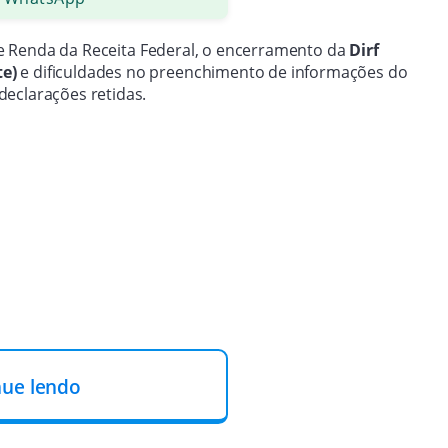
e Renda da Receita Federal, o encerramento da
Dirf
te)
e dificuldades no preenchimento de informações do
eclarações retidas.
nue lendo
rado está dentro do esperado. “Em relação ao ano passado,
sma”, afirmou o supervisor.