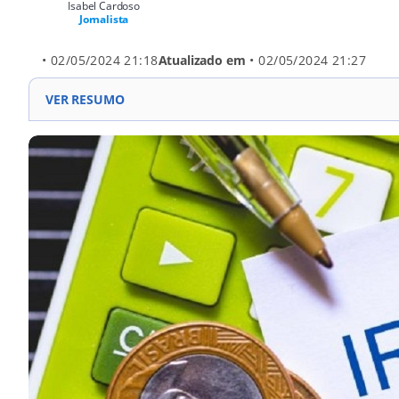
Isabel Cardoso
Jornalista
• 02/05/2024 21:18
Atualizado em
• 02/05/2024 21:27
VER RESUMO
Tabela do IR reajustada: faixa de isenção para R$2.2
até 2026. Aprovação do Projeto de Lei 81/24, revoga