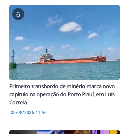
6
 alvo de suposta
Past
NA PLATAFORMA DO PROGRAMA
e assalto no
tran
Prouni convoca
Teresina
mulh
selecionados na segunda
vuln
chamada nesta quarta-feira
(5)
Primeiro transbordo de minério marca novo
capítulo na operação do Porto Piauí, em Luís
Correia
05/08/2026 11:56