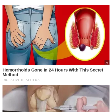
TÓPICOS
PPP PIAUÍ
ROTARY
MEIO NORTE
VER COMENTÁRIOS
VEJA TAMBÉM
HORA DE TROCAR O SEU
Veja celulares que
deixarão de ser
compatíveis com o
WhatsApp a partir de