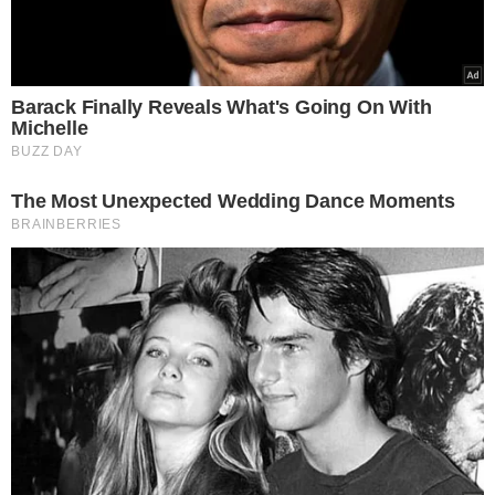
Reunião selou compromisso ambiental entre GMNC, Rotary, PPP Piauí e
MP3. Crédito: Lucrécio Arrais.
O
MP3
transforma a vida de jovens
com o que é
recolhido,
usando o lixo eletrônico para a capacitação na
área de tecnologia da informação
. Além disso, é retirado
de circulação materiais inservíveis que ocupam espaço e
podem prejudicar a saúde das pessoas, sobretudo
crianças, que podem engolir pequenas peças
eletrônicas.