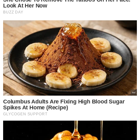
quebrada, mas os componentes internos podem
funcionar perfeitamente”, explica
Romanni Barros
coordenador da estação de metareciclagem da
instituição.
Uma necessidade ambiental
Regina Glória Mendes
, presidente do
Rotary Club de
Teresina Morada do Sol
, afirma que a campanha faz o
bem de forma dupla. “É conscientização ambiental e
social ao mesmo tempo. É promover a inclusão social,
algo fortemente defendido pelo Grupo Meio Norte, a
partir do lixo eletrônico”, define.