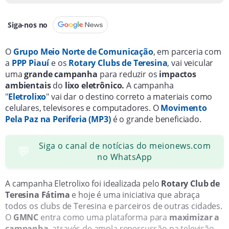
Siga-nos no
O
Grupo Meio Norte de Comunicação
, em parceria com
a
PPP Piauí
e os
Rotary Clubs de Teresina
, vai veicular
uma
grande campanha
para reduzir os
impactos
ambientais
do
lixo eletrônico.
A campanha
"
Eletrolixo
"
vai dar o destino correto a materiais como
celulares, televisores e computadores. O
Movimento
Pela Paz na Periferia (MP3)
é o grande beneficiado.
Siga o canal de notícias do meionews.com
💬
no WhatsApp
A campanha Eletrolixo foi idealizada pelo
Rotary Club de
Teresina Fátima
e hoje é uma iniciativa que abraça
todos os clubs de Teresina e parceiros de outras cidades.
O
GMNC
entra como uma plataforma para
maximizar a
campanha
, através de ampla repercussão na televisão,