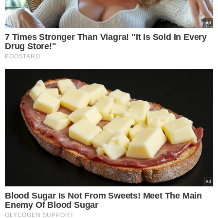
O Rotary Club de Teresina Fátima iniciou esse movimento
em 2014. A ideia foi de Ana Elisa Marangoni, que era
presidente da comissão de projetos no primeiro ano do
club, junto com a presidente-fundadora, Maria das
Graças Martins. “Eu e Regina Célia fizemos uma parceria
com o MP3, quando conhecemos o projeto e fizemos o
recolhimento de lixo eletrônico no Shopping Riverside.
Somente nesta ação, conseguimos 4 toneladas”, explica.