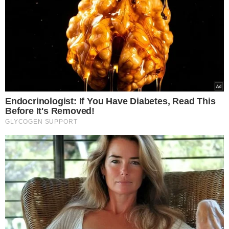
Crédito: Lucrécio Arrais
José Osmando de Araújo
, diretor de jornalismo do
Grupo Meio Norte de Comunicação, explica que a
parceria vem do ano de 2015 “Tudo começou com o
Rotary feminino, o Fátima, e hoje é uma campanha de
todos os clubs. Nós vamos dar ampla divulgação à
campanha, como fizemos anteriormente com uma
expressiva quantidade de lixo recolhido. Foram 34
toneladas”, lembra.
Viviane Moura
, superintendente de Parcerias e
Concessões (
Suparc-PI
), firmou o compromisso de selar
parcerias com as concessionárias de PPPs e órgãos do
Governo do Estado do Piauí. “A pandemia aumentou o
consumo de eletrônicos. E para onde vai esse lixo? A
destinação correta precisa ser divulgada e esse material
precisa ter um destino certo, pelo bem do meio
ambiente”, analisa.
Início do projeto