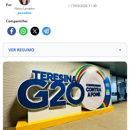
Por
• 17/05/2024 11:40
Fábio Carvalho
Jornalista
Compartilhe:
VER RESUMO
▼
Bandeiras de diversos países anunciam a chegada
de delegações para discutir a Aliança Global contra
a Fome e a Pobreza. O encontro consolidará os
termos finais da Aliança, que visa combater a fome
e a pobreza globalmente, com lançamento oficial
previsto para novembro. Além da reunião da
Aliança, o G20 Social reunirá atores não
governamentais para ampliar a participação e
representar as vozes das populações dos países do
G20, com destaque para a Cúpula Social em
novembro de 2024.