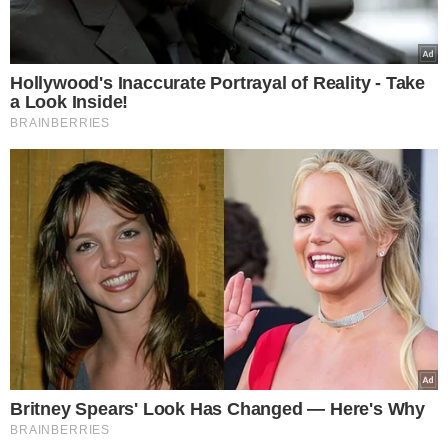
TÓPICOS
G20 SOCIAL
FORÇA-TAREFA G20
TERESINA
EVENTOS DO G20
VER COMENTÁRIOS
VEJA TAMBÉM
Homem morre após ser
baleado na porta de
casa na zona Sul de
Teresina; vídeo registra
fuga