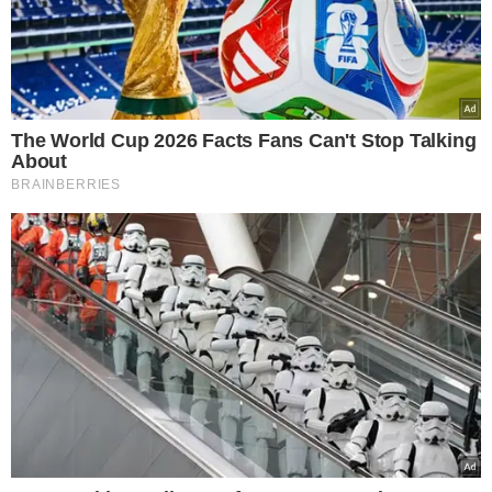
determinante
, pois nele serão definidos os
instrumentos fundadores da Aliança, que serão firmados,
em junho, durante reunião ministerial no Rio de Janeiro,
momento em que serão anunciados os membros
fundadores, parceiros e financiamento para o
lançamento da Aliança Global.
Em novembro, a Cúpula
do G20 dará lugar ao lançamento em alto nível da
Aliança Global contra a Fome e a Pobreza.
Além da 3ª reunião da Força-Tarefa, a capital piauiense
abriga, na segunda-feira (20.05), série de eventos do G20
Social, promovidos pelo MDS, em parceria com o
Governo do Piauí e da Secretaria-Geral da Presidência da
República. Grande parte é aberta à população e à
imprensa.
SOBRE O G20 SOCIAL
O G20 Social foi anunciado pelo presidente Lula na 18ª
Cúpula de Chefes de Governo e Estado do G20, em Nova
Délhi, na Índia, quando o Brasil assumiu simbolicamente
a presidência do bloco. O objetivo da iniciativa é ampliar a