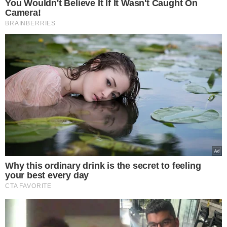
participação de atores não-governamentais nos
processos decisórios do G20.
Também visa garantir espaço para as diferentes vozes,
lutas e reivindicações das populações e dos agentes não-
governamentais dos países que compõem as maiores
economias do mundo.
O ponto alto do G20 Social será a
Cúpula Social, entre os dias 15 e 17 de novembro de
2024
, às vésperas da Cúpula de Líderes do G20, as duas
no Rio de Janeiro.