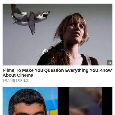
Após ser abordada,
a motorista de 35 anos saiu do
carro e
, em um ato de indignação, subiu no teto do SUV.