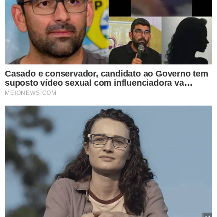
Agitando as mãos, ela começou a despir-se,
expondo os
seios, o que provoco
u aplausos de alguns motoristas
que passavam. Em seguida, ela tirou o short e ficou
completamente nua.
MOTORISTA IDENTIFICADA
A mulher, identificada como Trayanna Enriquez, foi presa
no local. Ela foi acusada de evasão imprudente,
resistência à prisão e agressão a um policial. As faixas
HOV são destinadas exclusivamente a veículos com mais
de um passageiro a bordo.