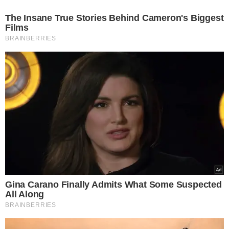
I-405
CALIFÓRNIA
TETO DE SUV
MOTORISTA NUA
PERSEGUIÇÃO POLICIAL
VER COMENTÁRIOS
VEJA TAMBÉM
ALVOS DE FISCALIZAÇÃO
Anvisa proíbe venda de
produtos de duas
farmácias de
manipulação; veja quais