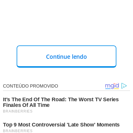
Continue lendo
O caso foi registrado na I-405, próximo a Culver City, um
bairro de Los Angeles. Duas viaturas da Patrulha
Rodoviária da Califórnia tentavam interceptar um
SUV
preto que trafegava irregularmente na faixa HOV,
destinada a veículos com alta ocupação, a uma
velocidade de mais de 150 km/h.
A motorista, que era a
única ocupante do veículo, foi parada pelas
autoridades.