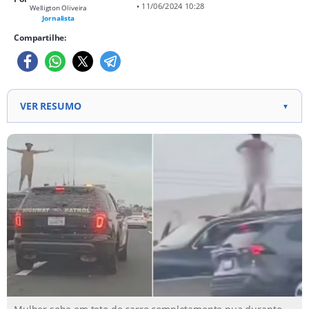
• 11/06/2024 10:28
Welligton Oliveira
Jornalista
Compartilhe:
VER RESUMO
▼
Motoristas na Califórnia ficaram surpresos ao ver
uma mulher nua no teto de um SUV, depois que a
polícia tentou parar o veículo por violação de
trânsito. A motorista, Trayanna Enriquez, foi
acusada de evasão imprudente, resistência à prisão
e agressão a um policial. Ela expressou sua
indignação subindo no teto do SUV e se despindo.
Enriquez foi presa e acusada de múltiplas infrações
de trânsito. As faixas HOV são destinadas a veículos
com alta ocupação para reduzir o
congestionamento.