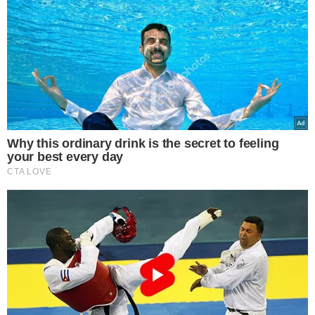
TÓPICOS
ATAQUES
CONFLITO
HAMAS
GAZA
ISRAEL
VER COMENTÁRIOS
VEJA TAMBÉM
AGRESSÃO
Alinne Rosa denuncia
folião que arremessou
copo em seu rosto no
Fortal