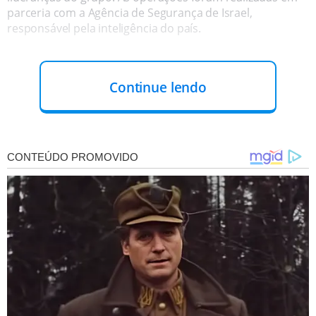
parceria com a Agência de Segurança de Israel,
responsável pela inteligência do país.
Continue lendo
O gabinete de Benjamin Netanyahu afirmou que os
ataques foram ordenados após o Hamas recusar a
libertação de reféns
e rejeitar propostas. Testemunhas