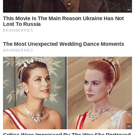
relataram explosões ao longo da Faixa de Gaza, e
médicos disseram que ao menos 200 pessoas morreram,
incluindo crianças. O número de mortos subiu para 326,
segundo o Hamas.
EXPLOSÕES EM VÁRIAS CIDADES
Entre as vítimas, estaria Mahmoud Abu Watfa, líder de
segurança do grupo.
A Reuters registrou explosões em
várias cidades, enquanto a Defesa Civil de Gaza
informou 35 ataques aéreos
. O Hamas acusou Israel de
violar o cessar-fogo e colocar os reféns em risco.
Israel impôs restrições às comunidades próximas à
Faixa de Gaza
, suspendendo aulas e emitindo ordens de
evacuação. Palestinos foram vistos deixando o território.
Ataques menores já haviam ocorrido, incluindo um
bombardeio no sábado (15)
que deixou nove mortos. O
cessar-fogo, iniciado em 19 de janeiro, expirou em 1º de
março sem um novo acordo, levando Israel a
interromper a entrada de ajuda humanitária.
Negociações para a segunda fase do pacto seguem