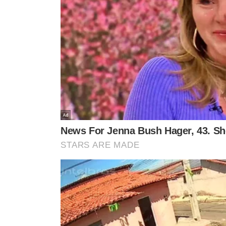
NÃO PEGOU BEM
ALVOS DE FISCALIZAÇ
Carol Lekker pede desculpas
Anvisa proíbe ven
à Eliana e relata ameaças de
produtos de duas
morte
de manipulação; v
VEJA MA