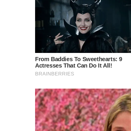
TÓPICOS
JAPÃO
PENA DE MORTE
ASSASSINO DO TWITTER
T
VER CO
VEJA TAMBÉM