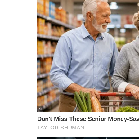
Tóquio, onde ele também esquartejou e escondeu os re
O Japão, ao lado dos EUA, é o único país do G7 que ain
dos japoneses a consideram "inevitável", segundo pesq
corredor da morte.
Embora a lei preveja execução em até seis meses após 
horas antes.