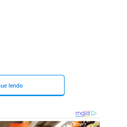
nue lendo
em 2017 matou e esquartejou nove pessoas — em sua
 pelo Twitter, atualmente chamado X.
 atraía pessoas com tendências suicidas pelo Twitter
e
ades entre 15 e 26 anos, foram mortas em sua casa perto de