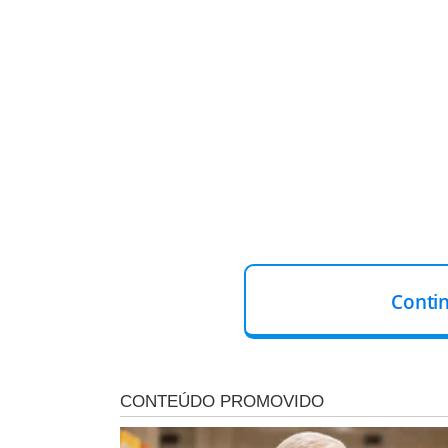
Conti
O executado era Takahiro Shiraishi, de 34 anos
, que 
maioria jovens mulheres — após fazer contato com elas
Shiraishi admitiu os nove assassinatos, alegando que
se oferecia para ajudá-las a morrer. As vítimas, com id