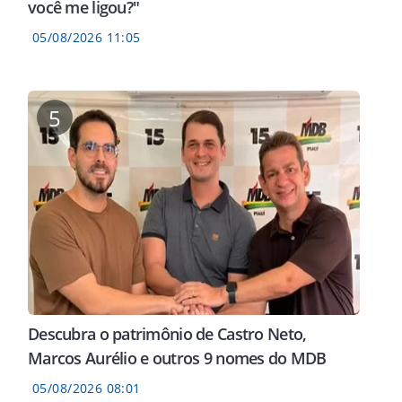
você me ligou?"
05/08/2026 11:05
5
Mulh
RELATÓRIO
tent
se defende e
Laudo da PF aponta falhas
susp
nsabilidade por
no sistema de degelo, erros
de s
do IPTU em
operacionais e revela
Tere
diálogos da caixa-preta no
acidente da Voepass
Descubra o patrimônio de Castro Neto,
Marcos Aurélio e outros 9 nomes do MDB
05/08/2026 08:01