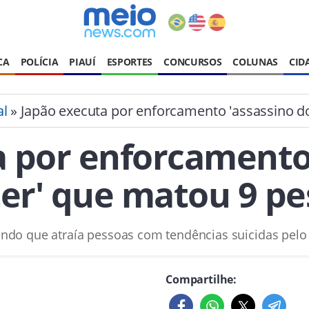
CA
POLÍCIA
PIAUÍ
ESPORTES
CONCURSOS
COLUNAS
CID
al
» Japão executa por enforcamento 'assassino d
 por enforcamento
ter' que matou 9 pe
ando que atraía pessoas com tendências suicidas pelo T
Compartilhe: