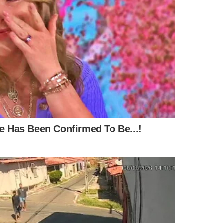
ÃO
MERCADO PARALELO
POLÊMICA
da de
Como peça de 500 kg fez o
Dr. Pessoa 
 farmácias
crime mirar os carros
nega respo
eja quais
elétricos no Brasil
aumentos 
Teresina
IS NOTÍCIAS