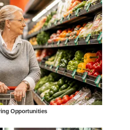
stos em geladeiras.
da aplica a pena de morte, com amplo apoio popular — 83%
uisa de 2024. Em dezembro de 2023, havia 107 pessoas no
a sentença, muitos esperam anos e só são avisados poucas