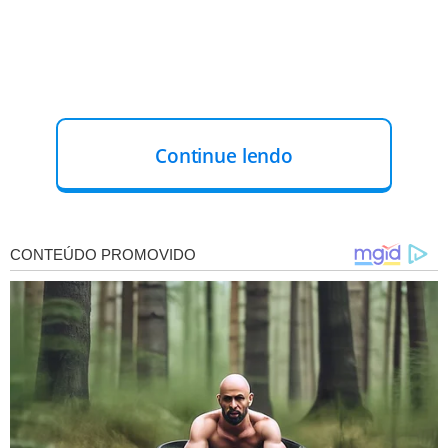
Continue lendo
O outro ganhador que tirou a sorte é de Caraguatatuba,
cidade do litoral de São Paulo. Nesse caso, foi feita uma
aposta simples, de 6 números. O apostador vai levar os
mesmos
R$ 51,5 milhões.
PARA APOSTAR NA MEGA-SENA
As apostas podem ser feitas até as 19h (horário de
Brasília), em qualquer lotérica do país ou pela internet,