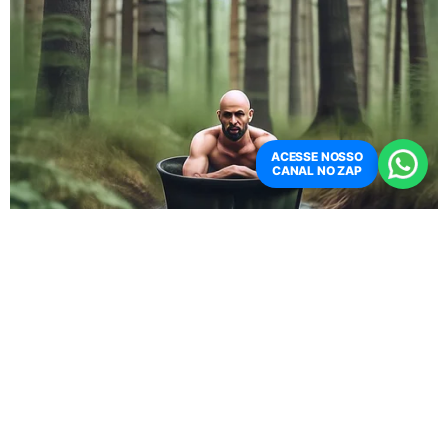
jurídica, portadora de documento de identidade CPF ou
CNPJ e que não possua restrição judicial, está apta a
participar do leilão. Os documentos deverão ser
apresentados em cópia e original para verificação e
autenticação.
ACESSE NOSSO
CANAL NO ZAP