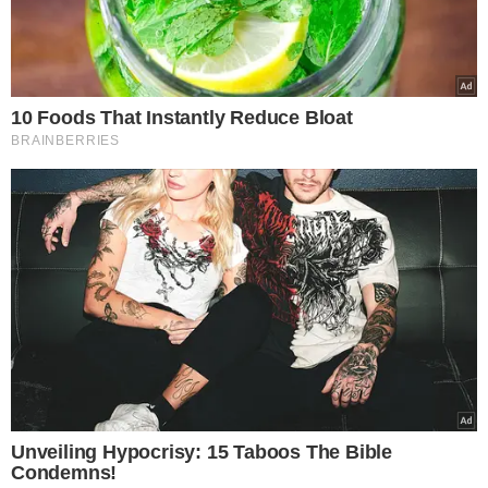
É a primeira vez desde o início de 2022 — logo após a
abertura de capital do Nubank — que seus valores de
mercado se cruzam em uma base de fechamento. Essa
mudança é impulsionada por uma grande alta nas ações
da fintech, que subiram 46% este ano após os fortes
resultados do primeiro trimestre.
Entre janeiro e fevereiro de 2022, Nubank e Itaú se
alternaram como o banco mais valioso da América
Latina
. O Nubank, que tem Berkshire Hathaway e
Sequoia Capital entre seus sócios, começou oferecendo
cartões de crédito de baixo limite e aplicativos móveis
fáceis de usar para atender todas as classes de
brasileiros.
No último trimestre, o Nubank adicionou 5,5 milhões
de clientes, registrando uma receita de US$ 2,7
bilhões.
A empresa alcançou a marca de 100 milhões de
clientes em seus mercados no Brasil, México e Colômbia,
tornando-se a primeira plataforma bancária digital a
atingir esse marco fora da Ásia.