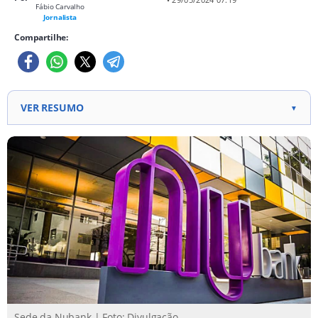
Fábio Carvalho
Jornalista
Compartilhe:
VER RESUMO
▼
Nubank supera Itaú Unibanco em valor de mercado,
tornando-se o maior banco do Brasil e da América
Latina. Crescimento das ações do Nubank
impulsiona a mudança, com alta de 46% no ano
após resultados positivos do primeiro trimestre.
Nubank atinge 100 milhões de clientes em seus
mercados e adiciona 5,5 milhões no último
trimestre, gerando receita de US$ 2,7 bilhões.
Sede da Nubank | Foto: Divulgação