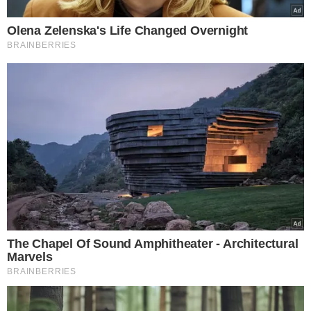
VEJA TAMBÉM
TRAGÉDIA
Queda de helicóptero
deixa quatro mortos na
região da Vista Chinesa,
no Rio de Janeiro