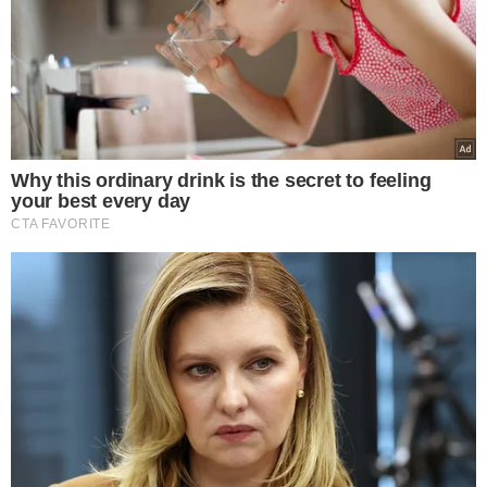
TÓPICOS
NUBANK
ITAÚ
BANCO DIGITAL
VALOR DE MERCADO
AMÉRICA LATINA
VER COMENTÁRIOS