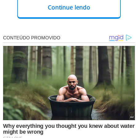
Continue lendo
A colônia terá 400 vagas, distribuídas por faixa etária.
Crianças de 6 a 8 anos participarão das oficinas sobre
contar histórias, enquanto as de 9 a 14 anos podem se
inscrever nas oficinas de berimbau, capoeira, oficinas de
confecção de boi reciclado, ou participar de modalidades
esportivas como atletismo, handebol de areia, futebol de
campo, tênis de mesa, voleibol, dentre outras. Todas as
crianças terão aula de educação ambiental na Sala Verde,
onde o enfoque será o saneamento.
A 7ª Colônia de Férias do Parque Lagoas do Norte, com o