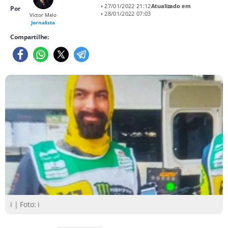
• 27/01/2022 21:12
Atualizado em
Por
• 28/01/2022 07:03
Victor Melo
Jornalista
Compartilhe:
i | Foto: i