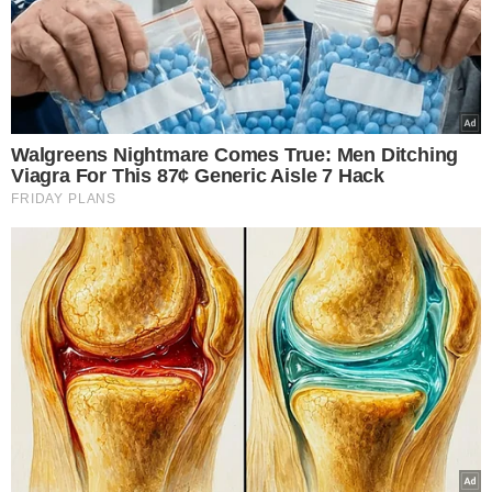
TÓPICOS
PILOTO RALLY CERAPIÓ ENCONTRADO MORTO
VER COMENTÁRIOS
VEJA TAMBÉM
HORA DE TROCAR O SEU
Veja celulares que
deixarão de ser
compatíveis com o
WhatsApp a partir de