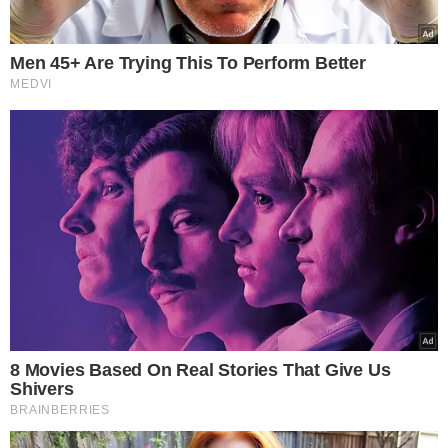
Piloto que participava de prova no Rally Cerapió 2022 é encontrado morto
(Foto: Divulgação)
Em um mensagem de voz, obtida pelo
Meionorte.com,
um colega detalhou que o piloto foi encontrado em um
trilha fechada.
Ele citou que Daniel caiu por cansaço.
Em nota, a organização da competição destacou que
para a modalidade motos, o Rally Cerapió é
uma
competição de enduro de regularidade, na qual o
piloto realiza um trajeto de um ponto a outro
, em um