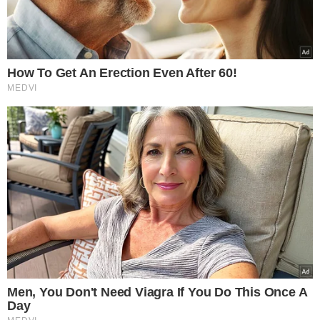
Ao terminar a etapa, o participante entrega seu
GPS para
a apuração.
É através desse sistema que é verificado o
percurso feito pelo piloto e definido o vencedor de
acordo com a regularidade estabelecida pela planilha.
Como há situações de quebra de equipamento, quedas,
entre outras ocorrências, é comum os competidores
aguardarem os processos de resgate e demorarem para
voltar para o local da chegada.