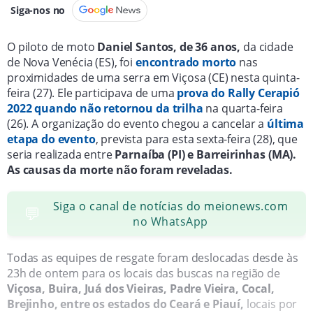
Siga-nos no
O piloto de moto
Daniel Santos, de 36 anos,
da cidade
de Nova Venécia (ES), foi
encontrado morto
nas
proximidades de uma serra em Viçosa (CE) nesta quinta-
feira (27). Ele participava de uma
prova do Rally Cerapió
2022 quando não retornou da trilha
na quarta-feira
(26). A organização do evento chegou a cancelar a
última
etapa do evento
, prevista para esta sexta-feira (28), que
seria realizada entre
Parnaíba (PI) e Barreirinhas (MA).
As causas da morte não foram reveladas.
Siga o canal de notícias do meionews.com
💬
no WhatsApp
Todas as equipes de resgate foram deslocadas desde às
23h de ontem para os locais das buscas na região de
Viçosa, Buira, Juá dos Vieiras, Padre Vieira, Cocal,
Brejinho, entre os estados do Ceará e Piauí,
locais por