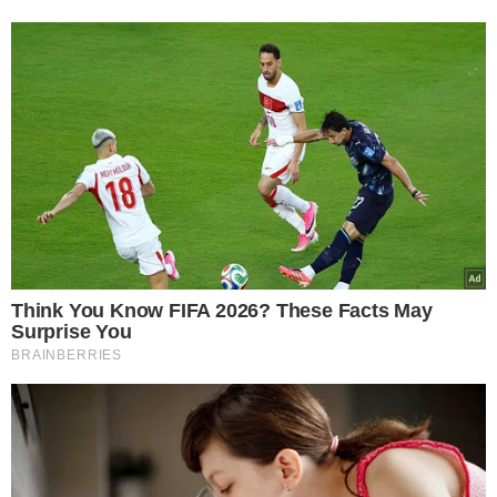
TÓPICOS
SEJA DIGITAL DESLIGAMENTO SINAL ANALÓGICO
VEJA TAMBÉM
CONFIRA OS DETALHES
Receita paga 4º lote de
restituição do IR no fim
de agosto para quem
declarou em atraso ou
saiu da malha fina