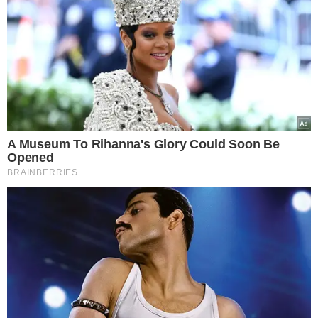
Papo Digital
Data: 16/05, quarta
Horário: 16h
Local: Escola Municipal Monsenhor Mateus Rufino
Data: 17/05, quinta
Horário: 10h20
Local: Liceu Piauiense
Data: 18/05, sexta
Horário: 10h
Local: CETI Darcy Araújo
Data: 18/05, sexta
Horário: 16h
Local: Escola Municipal Ubiracy Carvalho
Panfletagem
Data: 17/05, quinta
Horário: 6h às 9h
Local: Avenida Maranhão (Troca-Troca)
Data: 18/05, sexta
Horário: 6h às 9h
Local: Semáforo da Miguel Rosa com Avenida Higino