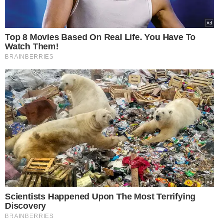
Cunha, semáforo da Chesf.
Feirão Digital
Data: 19/05
Horário: 9h às 15h
Local: Comercial Carvalho (Kennedy, Joaquim Nelson,
Tancredo Neves, Tabuleta)