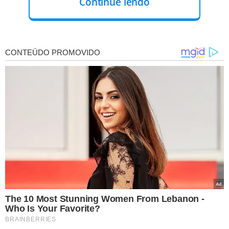
Continue lendo
Nesta quarta (16) e sexta-feira (18), a Seja Digital realizará
a ExpoDigital, com a exposição dos balcões com
aparelhos de televisão com sinal analógico e digital,
demonstrando a diferença dos sinais para alunos de
escolas municipais, além da presença do mascote Digital
interagindo com a garotada. A ação acontecerá no dia
16/05, das 12h às 13h30, na Escola Municipal Walter
Alencar e no dia 18/05, das 9h às 13h30, na Escola
Municipal Mocambinho.
Papo Digital (16 a 18/05)