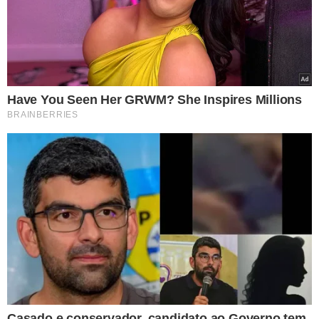
Além dessas ações, na quarta (16), quinta (17) e sexta-
feira (18), a Seja Digital também realizará o Papo Digital
com alunos sobre a transformação da televisão brasileira
e a migração do sinal analógico para o digital. Ao final,
além de tirar dúvidas da população, haverá sorteios de
brindes e a presença do mascote Digital. A ação
acontecerá no dia 16/05, às 16h, na Escola Municipal
Monsenhor Mateus Rufino. No dia 17/05, às 10h20, no
Liceu Piauiense. Já no dia 18/05, às 10h, no CETI Darcy
Araújo, e às 16h, na Escola Municipal Ubiracy Carvalho.
Ações de panfletagem (17 e 18/05)
A entidade realiza também nesta quinta (17 e sexta-feira
(18) ações de panfletagem em alguns semáforos de
Teresina para informar sobre o desligamento do sinal
analógico. A ação acontecerá no dia 17/05, das 6h às 9h,
na Avenida Maranhão (Troca-Troca). E no dia 18/05, das
6h às 9h, no semáforo da Avenida Miguel Rosa com
Avenida Higino Cunha, além do semáforo da Chesf.