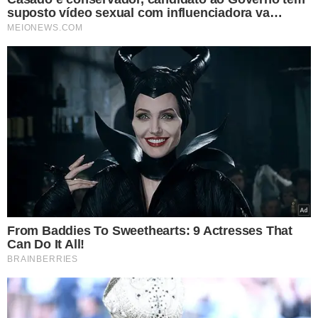
Feirão Digital (19/05)
Já no sábado (19), a Seja Digital, em parceria com as lojas
de varejo, realizará mais uma edição do Feirão Digital. A
ação tem o objetivo de facilitar o acesso da população
aos equipamentos que possibilitam que televisores
antigos recebam o sinal digital. No evento, além de
encontrar aparelhos de TV digital e conversores a preços
mais acessíveis, a população poderá tirar dúvidas e fazer
o agendamento para retirada do kit gratuito. O Feirão
acontecerá de 9h às 15h no Comercial Carvalho (Kenedy,
Tancredo Neves, Tabuleta e Joaquim Nelson).
Serviço:
Expodigital
Data: 16/05, quarta
Horário: 12h às 13h30
Local: Escola Municipal Walter Alencar
Data: 18/05, sexta
Horário: 9h às 13h30
Local: Escola Municipal Mocambinho