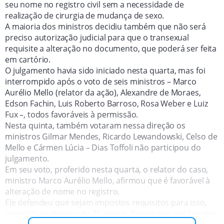
seu nome no registro civil sem a necessidade de
realização de cirurgia de mudança de sexo.
A maioria dos ministros decidiu também que não será
preciso autorização judicial para que o transexual
requisite a alteração no documento, que poderá ser feita
em cartório.
O julgamento havia sido iniciado nesta quarta, mas foi
interrompido após o voto de seis ministros – Marco
Aurélio Mello (relator da ação), Alexandre de Moraes,
Edson Fachin, Luis Roberto Barroso, Rosa Weber e Luiz
Fux –, todos favoráveis à permissão.
Nesta quinta, também votaram nessa direção os
ministros Gilmar Mendes, Ricardo Lewandowski, Celso de
Mello e Cármen Lúcia – Dias Toffoli não participou do
julgamento.
Em seu voto, proferido nesta quarta, o relator do caso,
ministro Marco Aurélio Mello, afirmou que é favorável à
alteração de nome no registro.
Ele defendeu que sejam impostos requisitos para isso,
como idade mínima de 21 anos e diagnóstico médico por