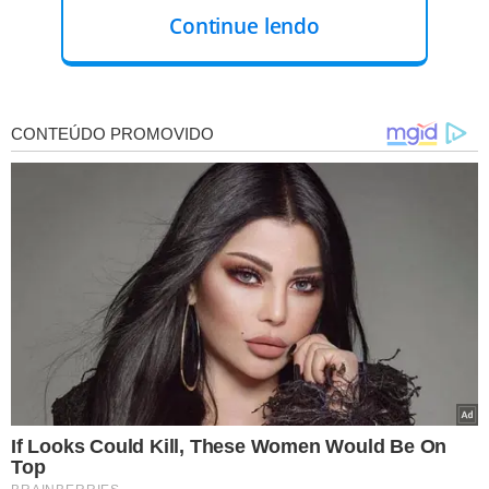
equipe multidiplinar, após no mínimo dois anos de
Continue lendo
acompanhamento conjunto.
“É inaceitável no estado democrático de direito
inviabilizar a alguém a escolha do caminho a ser
percorrido, obstando-lhe o protagonismo pleno e feliz da
própria jornada”, afirmou o ministro.
O ministro Luís Roberto Barroso, que também votou na
quarta, defendeu que a mudança de nome no registro
civil seja autorizada mesmo sem a necessidade de
autorização judicial.
“A identidade de gênero não se prova”, disse o ministro,
citando decisão da Corte Interamericana de Direitos
Humanos. “Estou me manifestando no sentido de
desnecessidade de decisão judicial”, complementou.
Última ministra a votar, já nesta quinta, a presidente da
Corte, Cármen Lúcia, afirmou que "não se respeita a
honra de alguém se não se respeita a imagem que [essa
pessoa] tem".
“Somos iguais, sim, na nossa dignidade, mas temos o
direito de ser diferentes em nossa pluralidade e nossa
forma de ser”, disse a presidente do STF antes de proferir