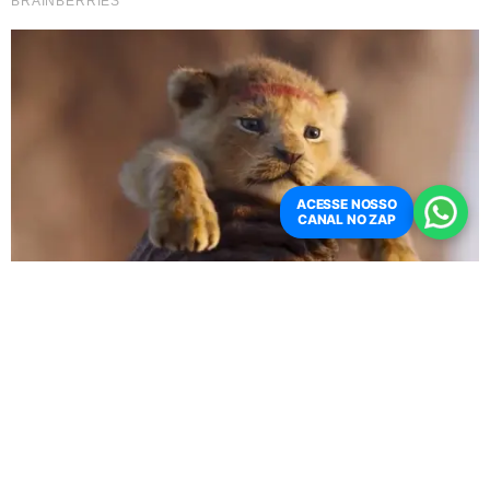
o resultado.
TÓPICOS
STF TRANS ALTERAR NOME REGISTRO CIVIL
VEJA TAMBÉM
ACESSE NOSSO
CANAL NO ZAP
NÃO PEGOU BEM
Carol Lekker pede
desculpas à Eliana e
relata ameaças de
morte