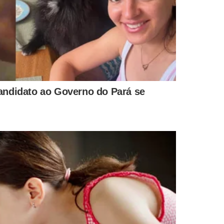
 16 de julho, mas foi antecipado em quase duas semanas
 sistemas tecnológicos e dos beneficiários ao sistema de
nto do calendário.
sado
pelo governo federal para atender pessoas vulneráveis
co parcelas de R$ 600 ou R$ 1,2 mil para mães chefes de
zembro de 2020 em até quatro parcelas de R$ 300 ou R$ 600
ro meses, prevê parcelas de R$ 150 a R$ 375, dependendo
lia monoparental, chefiada por uma mulher, recebe R$ 375; e
ias com renda mensal total de até três salários mínimos,
o mínimo. É necessário que o beneficiário já tenha sido
is não há nova fase de inscrições. Para quem recebe o
ntajoso, seja a parcela paga no programa social, seja a do