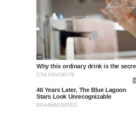
TÓPICOS
TRABALHADORES AUXILIO SAQUE NASCIDOS MARÇO
NA