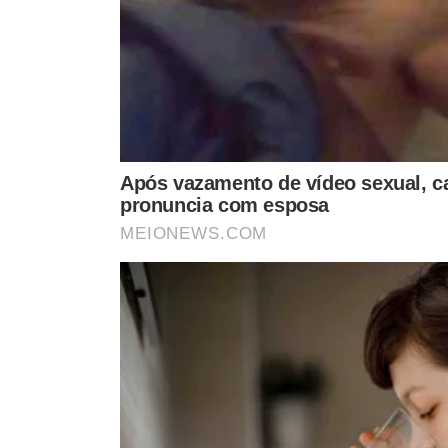
O saque originalmente estava previsto para ocorrer em
por decisão da Caixa. Segundo o banco, a adaptação dos
pagamento do auxílio emergencial permitiu o adiantame
O
auxílio emergencial foi criado em abril do ano pas
afetadas pela pandemia de covid-19. Ele foi pago em cin
família monoparental e, depois, estendido até 31 de de
cada.
Neste ano, a nova rodada de pagamentos, durante quat
do perfil: as famílias, em geral, recebem R$ 250; a famí
pessoas que moram sozinhas recebem R$ 150.
Regras
Pelas regras estabelecidas, o auxílio será pago às famíl
desde que a renda por pessoa seja inferior a meio salári
considerado elegível até o mês de dezembro de 2020, po
Bolsa Família, continua valendo a regra do valor mais va
auxílio emergencial.