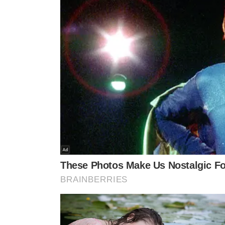
Os recursos também poderão ser transferidos para uma 
B
Em caso de dúvidas
, a central telefônica 111 da Caixa
beneficiário pode consultar o
site
auxilio.caixa.gov.br
.