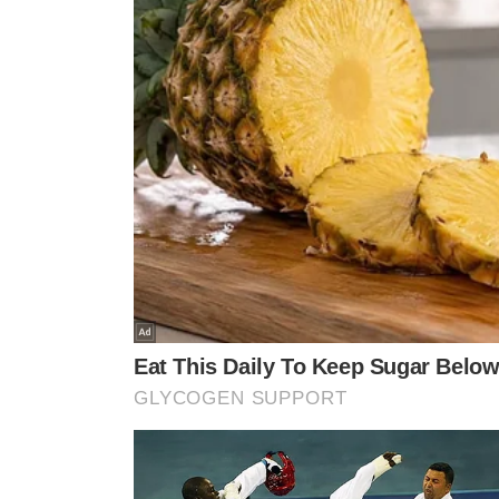
Uespi não ofertará vagas no Sisu 
De acordo com a Universidade, os alunos que fizerem 
2023.2. "O 2° semestre só abre para adesão no próximo 
de 2023. Em 2024.1, voltamos a ofertar vagas tanto para
Atualmente, a UESPI oferta com o semestre 2022.1 com t
um atraso de 8 meses, em função do grave momento da
atividades de ensino em todo o País, gerando semestr
A proposta aprovada, somente altera o nome do semes
inalteradas, não havendo prejuízo na formação dos disc
período estarão matriculados nas disciplinas previst
A administração diz ainda que, a atual situação na qual