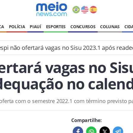
CA
POLÍCIA
PIAUÍ
ESPORTES
CONCURSOS
COLUNAS
CID
spi não ofertará vagas no Sisu 2023.1 após read
ertará vagas no Sis
dequação no calend
oferta com o semestre 2022.1 com término previsto pa
Compartilhe: