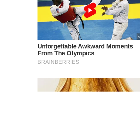
iniciar o efetivo período, tem provocado evasão quando
transtornos a alunos e professores terem o período de