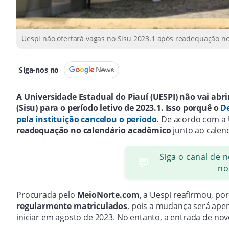
Uespi não ofertará vagas no Sisu 2023.1 após readequação no
Siga-nos no
A Universidade Estadual do Piauí (UESPI) não vai abri
(Sisu) para o período letivo de 2023.1. Isso porquê o
De
pela instituição cancelou o período.
De acordo com a U
readequação no calendário acadêmico
junto ao calendá
Siga o canal de 
💬
no
Procurada pelo
MeioNorte.com
, a Uespi reafirmou, po
regularmente matriculados
, pois a mudança será ape
iniciar em agosto de 2023. No entanto, a entrada de no