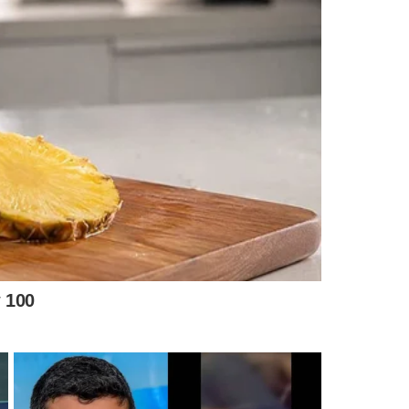
2023.1 após readequação no calendário
o Enem poderão se inscrever normalmente no período
ano. O primeiro foi cancelado. Ele iria começar em outubro
 o 1° quanto para o 2° semestre" , informou.
érmino previsto para fevereiro de 2023. Isso representa
 pandemia vivido em 2020,
que alterou o andamento das
es não ajustados ao ano civil.
tre, mas todas as atividades acadêmicas permanecerão
entes. Ou seja,
os alunos matriculados num dado
as em seus currículos do período seguinte.
 alunos esperam 6 meses após a matrícula institucional para