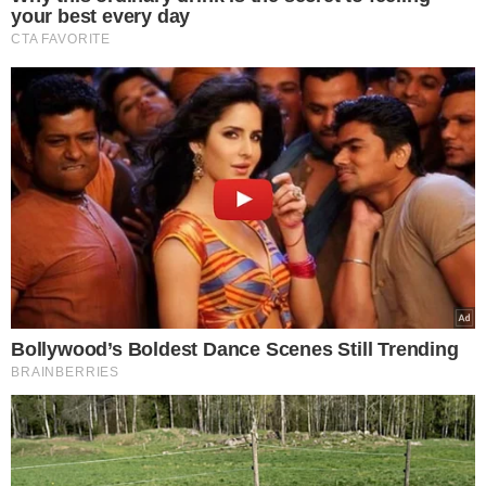
O primeiro curso tratou de Simulações de Emergências
Obstétricas.
"Abordamos a tocurgia e a hemorragia
obstétrica ensinando as principais manobras para
resolver um parto difícil. Focamos no parto vaginal
operatório, no uso do fórceps e do vácuo-extrator, e nas
manobras para desprender um distócio de ombro”,
destacou Álvaro Luiz Lage, doutor em Ginecologia e
Obstetrícia pela Universidade Federal de Minas Gerais
(UFMG), ministrante do curso.