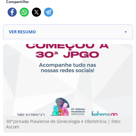
Compartilhe:
VER RESUMO
▼
Trigésima edição da Jornada Piauiense de
Ginecologia e Obstetrícia, promovendo avanços na
saúde da mulher. Evento oferece capacitações,
troca de conhecimentos científicos e oportunidades
de networking para profissionais médicos. Cursos
sobre simulações de emergências obstétricas e
aplicações de radiofrequência na saúde feminina
foram oferecidos no primeiro dia.
30ª Jornada Piauiense de Ginecologia e Obstetrícia | Foto:
Ascom