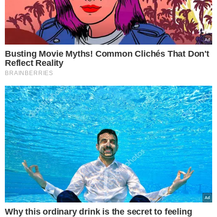
TÓPICOS
JPGO
GINECOLOGIA
OBSTETRÍCIA
SAÚDE DA MULHER
AVANÇOS MÉDICOS
VER COMENTÁRIOS
VEJA TAMBÉM
ARSENAL FOI APREENDIDO