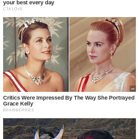
Operação mira imóveis
usados para tráfico de
drogas no Piauí; 4
suspeitos presos
VEJA MAIS NOTÍCIAS