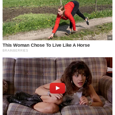
O curso seguinte: “Hands-On em Fraxx”, foi
ministrado por Zsuzanna Di Bella
, doutora pela
UNIFESP. Ela abordou as aplicações da radiofrequência
contínua e pulsada no colo, vagina e vulva, além das
evidências científicas relacionadas ao Fraxx genital.
"Falamos da utilização da radiofrequência microablativa
nas alterações do assoalho pélvico feminino”, pontuou a
especialista.
Lais Guimarães, residente do programa de ginecologia e
obstetrícia da Universidade Federal do Piauí (UFPI),
participou do primeiro curso e comentou
da
importância de capacitações como essa para quem
cuida da saúde feminina
. “Uma ótima oportunidade de
aprendizado, pois precisamos lidar com situações
emergenciais e devemos estar preparados”, falou.