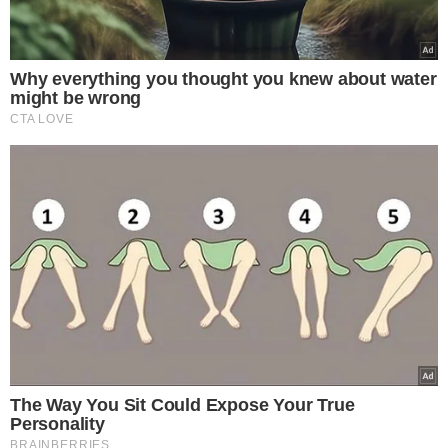
valiosa para os profissionais da área se
reunirem e expandirem suas redes de
contatos e negócios. Ou seja, ele é
especialmente significativo para quem
busca não apenas capacitação, mas
também parcerias na prática médica à
saúde da mulher piauiense", disse a
ginecologista Karynnae Santos,
presidente da SOPIGO.
A abertura oficial da Jornada será às 19h, no Auditório do
Conselho Regional de Medicina (CRM-PI), com entrega da
Medalha Rita Lobato à profissionais da medicina.
Será
oferecido um coquetel para os convidados
. Mas, antes,