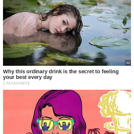
energia nos permite introduzir uma nova modalidade
terapêutica, interessante tanto como uma opção
adicional para nossos pacientes, quanto como uma
alternativa para aqueles que têm contraindicações aos
tratamentos convencionais, como o uso de hormônios”,
enfatizou.
A Jornada acontece até o próximo sábado (08)
. Os
interessados em participar da Jornada podem se
inscrever até hoje através do site
www.sopigo.com.br/jornada#pricing ou amanhã durante
o evento no Centro de Convenções.