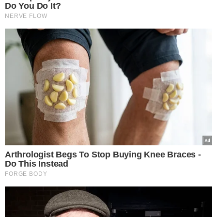
VER COMENTÁRIOS
VEJA TAMBÉM
AINDA TENTOU FUGIR
Suspeito de tráfico de
drogas e porte ilegal de
arma é preso na zona
Norte de Teresina