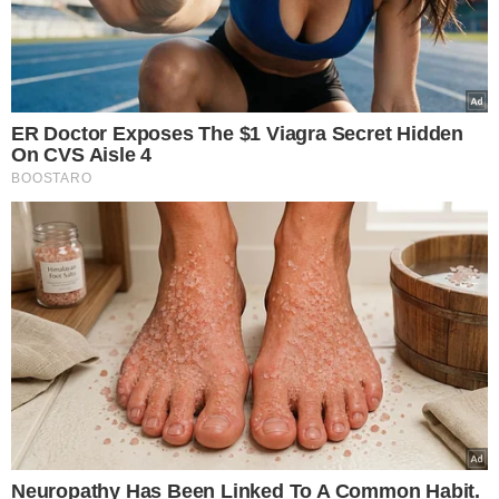
TÓPICOS
ADOLESCENTE
MORTE POR DÍVIDA DE DROGAS
PIAUÍ
JOSÉ DE FREITAS
HOMICÍDIO POR DÍVIDA DE DROGAS
HOMICÍDIO QUALIFICADO
HOMICÍDIO