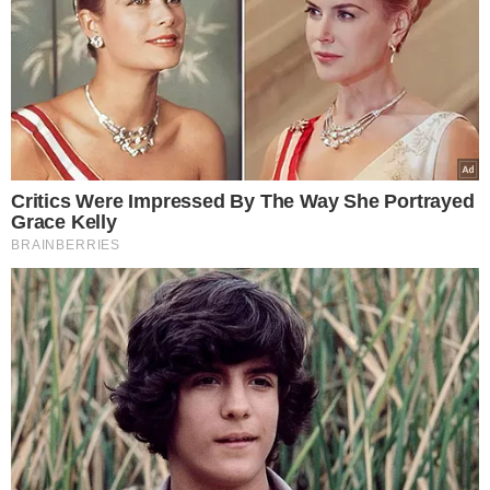
Imagem mostra a cena do crime de homicídio contra Luís Paulo, em José de
Freitas | FOTO: Reprodução
Ainda conforme a Polícia Civil,
a vítima foi morta porque
tinha uma dívida de drogas com os acusados do crime.
ENVOLVIMENTO COM O CRIME
Luís Paulo Neto da Silva era conhecido da polícia, pois
havia sido
preso em março de 2024, por arrombar uma
residência em José de Freitas. Contudo, ele foi
colocado em liberdade e acabou sendo morto pouco
depois.