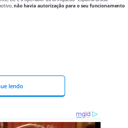
motivo,
não havia autorização para o seu funcionamento
nue lendo
 da Polícia Civil,
a pintura das cadeiras do brinquedo
recém contratado que acabou operando o brinquedo de