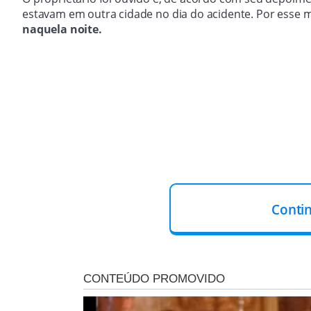
estavam em outra cidade no dia do acidente. Por esse 
naquela noite.
Conti
Ainda de acordo com o depoimento, segundo informações
ainda seria realizada.
No local, havia um funcionário 
forma inapropriada sem a autorização.