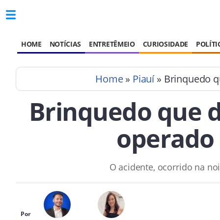
HOME
NOTÍCIAS
ENTRETÊMEIO
CURIOSIDADE
POLÍTI
Home
»
Piauí
» Brinquedo qu
Brinquedo que de
operado 
O acidente, ocorrido na no
Por