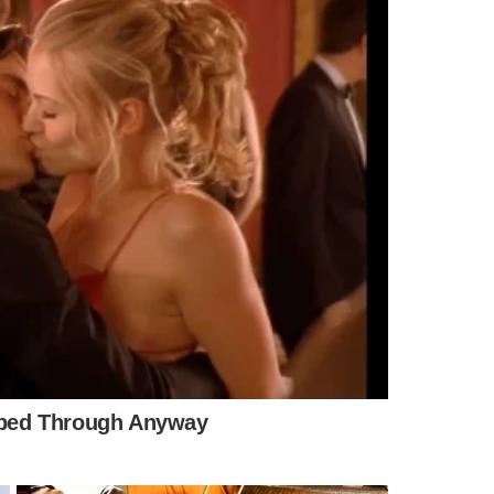
Piauí reforça a importância de que toda e
eventos públicos ou privados, possua o
poração. Este documento é uma exigência legal
proteção da vida, do patrimônio, e do meio
de aos requisitos mínimos de segurança
 a nota do CBMEPI.
 por volta das 21h30
, durante a abertura do festejo de São
urança mostra o momento em que o brinquedo, também
as e adolescentes.