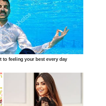
estaram os primeiros socorros às 5 vítimas. Elas foram
do considerado grave.
Até o momento
, não há boletim
 adolescentes feridas.
eiro São João Batista, havia começado poucas horas antes
 municípios vizinhos.
O evento foi interrompido após o
gnação com a tragédia.