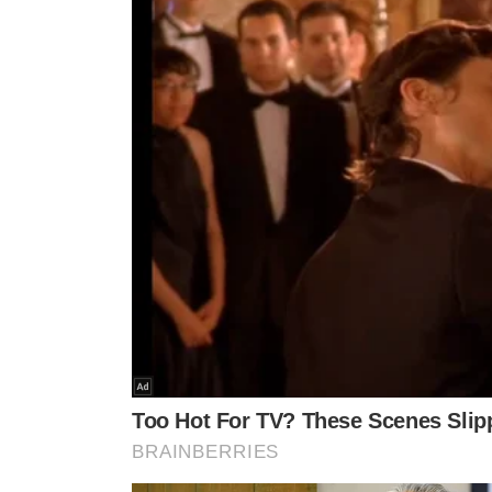
O Corpo de Bombeiros Militar do Estado do 
qualquer estrutura temporária destinada a 
Atestado de Regularidade emitido pela cor
e tem como principal objetivo assegurar a 
ambiente, garantindo que a estrutura aten
previstos em normas técnicas vigentes, diz
O MOMENTO DO ACIDENTE
O
acidente aconteceu na noite do último sábado (14),
João Batista. Um vídeo registrado por câmera de seg
conhecido como “Chapéu Mexicano”, desaba com crianç