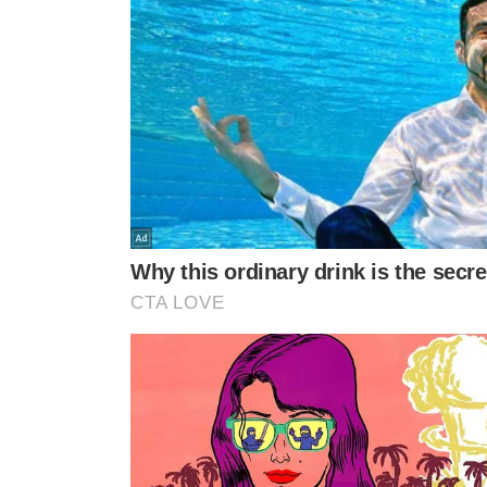
AS VÍTIMAS
Logo após o colapso, equipes de resgate e populares pr
levadas com urgência para hospitais da região em esta
oficial sobre a evolução do quadro clínico das crianças e
A festa religiosa, que tradicionalmente celebra o padro
do acidente e reunia dezenas de famílias da cidade e de
ocorrido
, e moradores relatam clima de comoção e indi