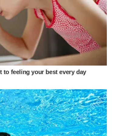
movimentando de forma irregular. U
m homem ainda
utura metálica cede completamente, provocando a queda
 na praça, que estava lotada.