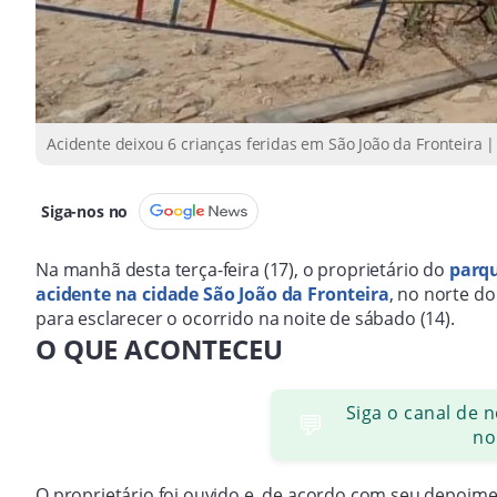
Acidente deixou 6 crianças feridas em São João da Fronteira 
Siga-nos no
Na manhã desta terça-feira (17), o proprietário do
parqu
acidente na cidade São João da Fronteira
, no norte d
para esclarecer o ocorrido na noite de sábado (14).
O QUE ACONTECEU
Siga o canal de 
💬
no
O proprietário foi ouvido e, de acordo com seu depoime