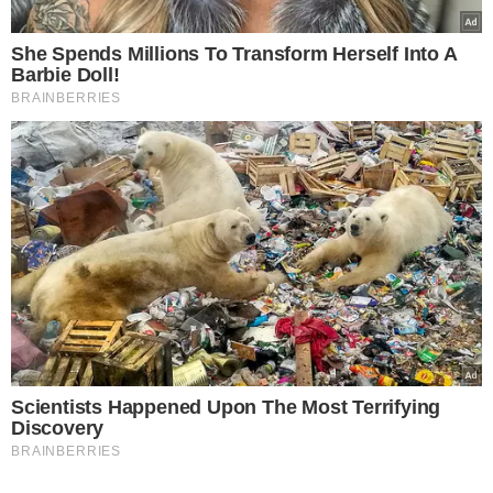
Empresário Joaquim Costa, proprietário do casarão onde acontece a
CasaCor Piauí - Foto: Raíssa Morais
Franqueada da CasaCor Ceará e Piauí, Neuma
Figueirêdo
falou da sua experiência à frente do projeto e
da sua primeira impressão da primeira edição no estado
do Piauí.
"Olha, a gente tem todo um know-how, e tudo isso facilita
muito, né? Mas sempre é uma surpresa. Sempre é um
projeto diferente, é um mercado diferente. Mas foi