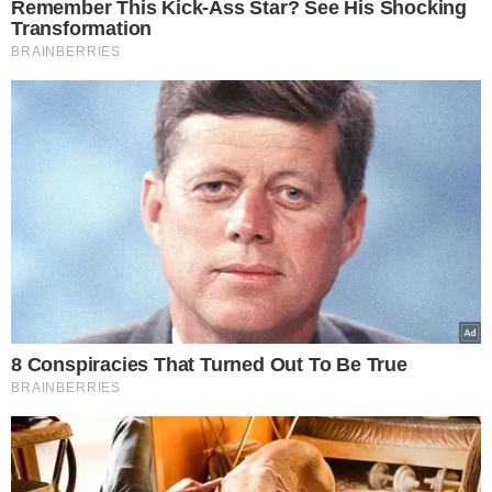
surpreendente, tá sendo surpreendente. O público vai
ver o que foi feito, a qualidade. Sentimos que o mercado
precisava da CasaCor Piauí, o evento movimenta muito,
não só o mercado de arquitetura e decoração, mas como
o mercado da arte, da cultura, do design, da
gastronomia. O artesanato está muito forte, muito
presente. Uma das coisas que realmente tem nos
surpreendido é que eu achava que o cearense era
bairrista, mas o piauiense é muito mais. Isso é muito
legal, ele valoriza muito o que é da terra, o artista da
terra, e está belíssimo, muito além do que a gente
imaginava fosse ficar", disse.