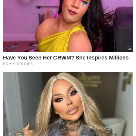
O empresário Joaquim Costa, proprietário do casarão
onde é realizada a CasaCor, falou do sentimento de ver o
imóvel completamente transformado para receber o
evento.
"Essa casa tem muitas memórias afetivas. Foram 28 anos
morando nela. Aqui eu fiz os 15 anos das minhas duas
filhas. Aqui eu fiz o casamento das duas filhas. Aqui eu fiz
os 90 anos do meu saudoso pai Joaquim Costa. Então são
muitas lembranças dos meus netos brincando, tomando
banho de piscina, fazendo churrasco. São lembranças
memoráveis. Foi uma transformação muito grande que
fizeram aqui, onde aproveitou toda essa fachada da casa,
aproveitou espaços da residência que existia, uma
transformação total da jardinagem. Ficou lindo. Eu
conheci a CasaCor de Fortaleza, mas a daqui é muito
mais bonita. A arquitetura piauiense tem o seu valor. São
arquitetos de renome que aqui estão fazendo suas
exposições", disse o empresário.