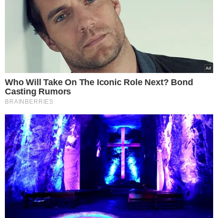
"Bom, eu acho que é muito enriquecedor e
engrandecedor para o nosso estado. Em termos
econômicos, a gente movimenta muito o mercado em
geral, da construção civil, das lojas, tudo que está
relacionado à arquitetura, design de interior, paisagismo.
E não só isso, como a gente tem um processo longo de
preparação do evento e muitas pessoas envolvidas, a
gente movimenta o mercado de moda, por exemplo, a
gente movimenta aqui durante a obra. A gente tem mais
de 150 pessoas trabalhando aqui, então a gente
movimenta até o mercado aqui em volta, de quentinhas,
por exemplo. E além, o que é mais importante para a
gente é poder mostrar a riqueza do nosso estado, tudo