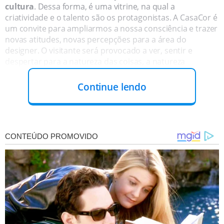
cultura
. Dessa forma, é uma vitrine, na qual a
criatividade e o talento são os protagonistas. A CasaCor é
um convite para ampliarmos a nossa consciência e trazer
novas atitudes, novas percepções para a área do
designer. O visitante será provocado a ver, sentir e
despertar para a natureza das coisas, a natureza
humana, especialmente, cuja consciência é a principal
tecnologia desse ser.
Continue lendo