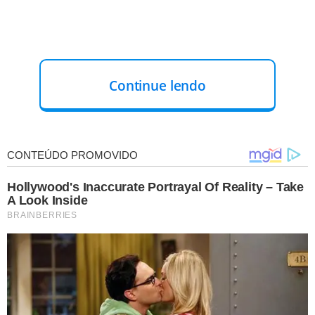
Continue lendo
As mulheres foram socorridas pelo Serviço de
Atendimento Móvel de Urgência (SAMU)
e em seguida
encaminhadas ao hospital de Altos. Não foi informado o
estado de saúde das vítimas.
A PRF informou, ainda, que
o condutor do carro, um
homem de 64 anos, saiu ileso
. Foi realizado o teste de
alcoolemia no motorista, que deu resultado negativo.
A causa presumível do acidente, segundo a PRF, teria sido
a "situação da motocicleta ter deixado de dar preferência
ao veículo".