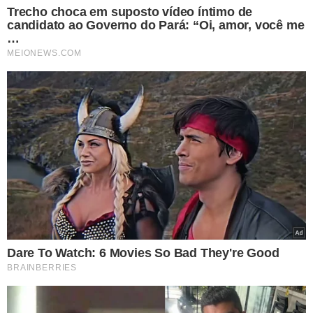
TÓPICOS
DUAS MULHERES FERIDAS
COLISÃO
PIAUÍ
ALTOS
ACIDENTE
VER COMENTÁRIOS