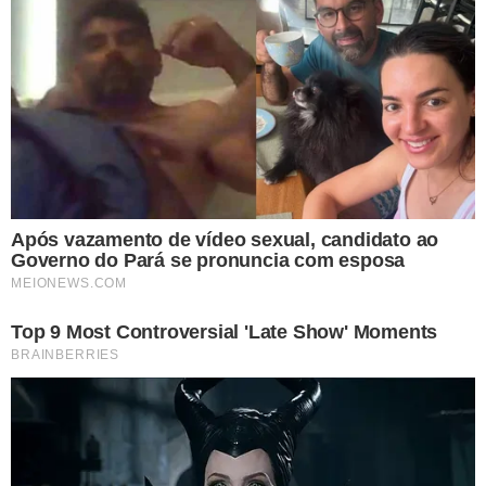
VEJA TAMBÉM
ELEIÇÕES 2026
Novo app do TRE-PI
permite acompanhar
filas de votação e
denunciar
irregularidades