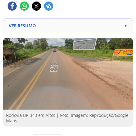
VER RESUMO
▼
Duas mulheres ficaram gravemente feridas em um
acidente entre uma motocicleta e um carro na BR-
343. O acidente ocorreu em Altos, no Piauí. As
vítimas, que estavam na motocicleta, foram
socorridas pelo SAMU e encaminhadas ao hospital
de Altos. O condutor do carro não ficou ferido.
Segundo a PRF, a causa presumível do acidente foi a
falta de preferência da motocicleta ao carro.
Rodovia BR-343 em Altos | Foto: Imagem: Reprodução/Google
Maps