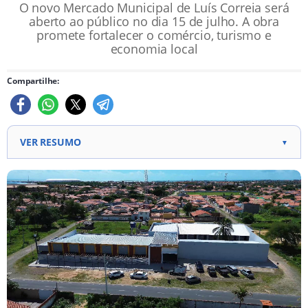
O novo Mercado Municipal de Luís Correia será
aberto ao público no dia 15 de julho. A obra
promete fortalecer o comércio, turismo e
economia local
Compartilhe:
VER RESUMO
▼
Novo Mercado Municipal de Luís Correia será aberto
ao público em 15 de julho.
Obra foi viabilizada com apoio do governador e
emendas do deputado Dr. Hélio.
Espaço moderno oferece condições de trabalho e
conforto para comerciantes e visitantes.
Local contará com áreas para comercialização de