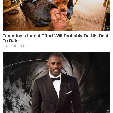
O novo mercado contará com espaços destinados à
comercialização de produtos regionais, artesanato,
carnes, pescados, hortifrutigranjeiros, além de
restaurantes e boxes voltados à gastronomia típica do
Piauí. A expectativa é que o local se consolide ainda mais
como um dos principais pontos de visitação para quem
escolhe o litoral piauiense como destino turístico.
Segundo o deputado Dr. Hélio, a entrega da obra
representa um importante avanço para o
desenvolvimento de Luís Correia.
“O Mercado Municipal é um espaço
tradicional da cidade e um dos locais
mais procurados pelos turistas que
visitam nosso litoral. Com essa nova
estrutura, oferecemos mais dignidade