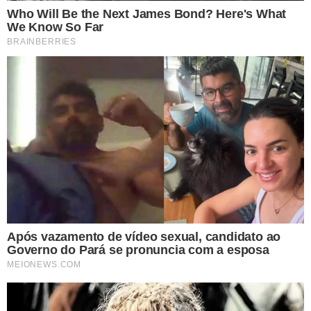
aos comerciantes, fortalecemos o
turismo e movimentamos a economia
local, gerando oportunidades para
muitas famílias”, destacou o
parlamentar.
Além de valorizar a cultura e a culinária regional, o novo
Mercado Municipal contribuirá para impulsionar a
economia do município, incentivando o
empreendedorismo, fortalecendo o comércio e
ampliando a oferta de serviços aos visitantes.