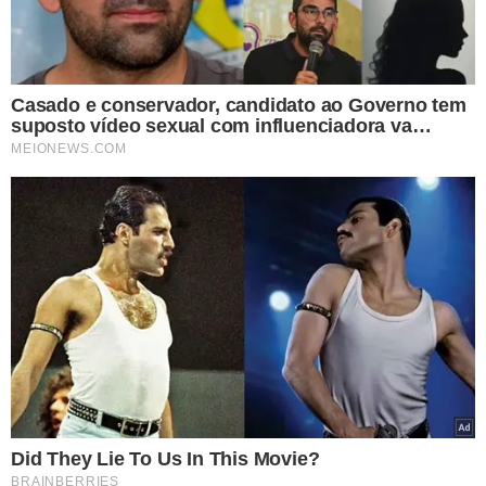
PIAUÍ
TURISMO
COMÉRCIO
LUÍS CORREIA
MERCADO MUNICIPAL
VER COMENTÁRIOS
VEJA TAMBÉM
RELATÓRIO
Laudo da PF aponta
falhas no sistema de
degelo, erros
operacionais e revela
diálogos da caixa-preta