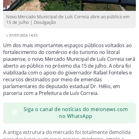
produtos regionais e gastronomia típica.
Projeto visa fortalecer turismo, economia local e
Novo Mercado Municipal de Luís Correia abre ao público em
15 de julho | Divulgação
empreendedorismo no município.
•
07/07/2026 14:55
Um dos mais importantes espaços públicos voltados ao
fortalecimento do comércio e do turismo no litoral
piauiense, o novo Mercado Municipal de Luís Correia será
aberto ao público no próximo dia 15 de julho. A obra foi
viabilizada com o apoio do governador Rafael Fonteles e
recursos destinados por meio de emendas
parlamentares do deputado estadual Dr. Hélio, em
parceria com a Prefeitura de Luís Correia.
Siga o canal de notícias do meionews.com
💬
no WhatsApp
A antiga estrutura do mercado foi totalmente demolida
para dar lugar a um novo espaço, moderno, amplo e