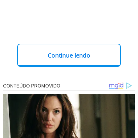
Continue lendo
Em Teresina, a primeira morte ocorreu no dia 7 de maio,
quando
Rafael Lira Matias, de apenas 5 anos de idade,
morreu
por complicações da doença.
A segunda morte
aconteceu 13 dias depois, quando a mãe do menino
também morreu.
A mulher era a médica pediatra Laysa
Lira.