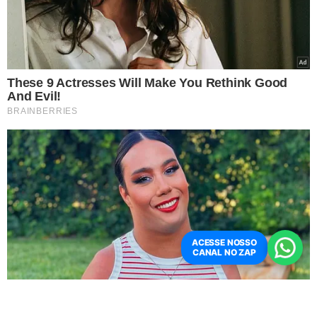
Médica Laysa Lira e o filho dela Rafael Matias Lira, vítimas de morte por
dengue | FOTO: Reprodução
No Piauí, foram contabilizadas 16 mortes decorrentes
da dengue
. O município com mais incidência da doença é
Bom Jesus que soma 5 casos, seguido de Teresina com 3,
e Baixa Grande do Ribeiro com 2 registros.
ACESSE NOSSO
CANAL NO ZAP