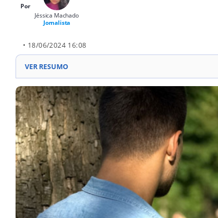
Por
Jéssica Machado
Jornalista
• 18/06/2024 16:08
VER RESUMO
O crime de stalking, previsto no art. 147-A do Código
(75% dos casos). Os perseguidores escolhem suas vít
continuamente, tirando sua tranquilidade e ameaçand
para o interior do estado e priorizando a investigaçã