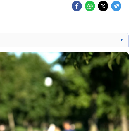
▼
 Penal Brasileiro, tem como principais vítimas mulheres
imas para satisfazer seus desejos e as perseguem
o-as. A DRCI, no Piauí, está expandindo sua atuação
o de crimes contra a honra e o combate a notícias falsas.