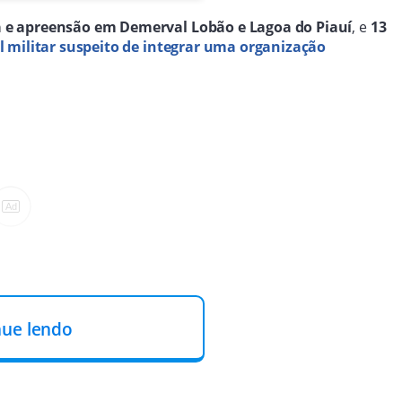
 e apreensão em Demerval Lobão e Lagoa do Piauí
, e
13
al militar suspeito de integrar uma organização
nue lendo
rticipação do 17º Batalhão da Polícia Militar