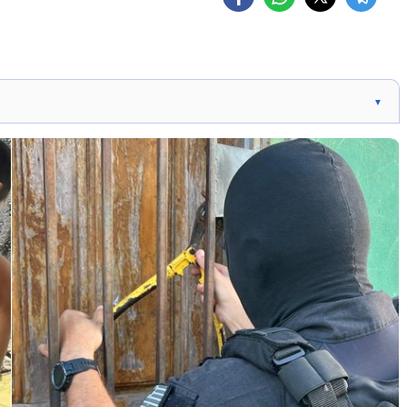
▼
Civil do Piauí para combater o crime organizado em
 das Operações: Cumprir 48 mandados de busca e
 mandados de prisão em Pedro II. Apoio às Operações:
s, incluindo Denarc, DGO, Choque, Rone, BEPI e 17º