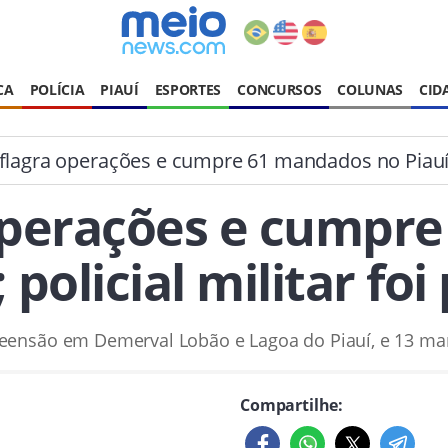
CA
POLÍCIA
PIAUÍ
ESPORTES
CONCURSOS
COLUNAS
CID
lagra operações e cumpre 61 mandados no Piauí; p
operações e cumpr
; policial militar foi
ensão em Demerval Lobão e Lagoa do Piauí, e 13 ma
Compartilhe: