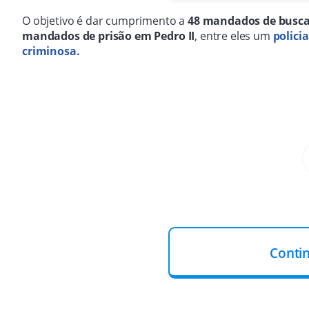
O objetivo é dar cumprimento a
48 mandados de busca
mandados de prisão em Pedro II
, entre eles um
polici
criminosa.
Conti
"Uma operação integrada e valorizando a pa