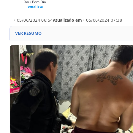
Piauí Bom Dia
Jornalista
• 05/06/2024 06:54
Atualizado em
• 05/06/2024 07:38
VER RESUMO
Operações Draco 125 e 126: Deflagradas pela Polícia 
Demerval Lobão, Lagoa do Piauí e Pedro II. Objetivo
apreensão em Demerval Lobão e Lagoa do Piauí, e 13
Realizadas com o apoio de diversas unidades policiai
Batalhão da Polícia Militar.