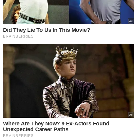
Arma de fogo apreendia na casa de um dos alvos da operação do Denarc -
Foto: Reprodução/Piauí Bom Dia
Na casa de Brizola, que também seria empresário e
proprietário de vários comércios, a polícia informou que
foi apreendida uma
grande quantidade de dinheiro
,
mas que era um valor alto demais para ser mantido em
uma residência.