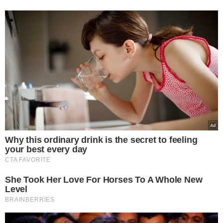
Brizola, irmão do empresário Rei do Tenis | FOTO: Reprodução
Com relação ao empresário, o
delegado disse que ele
tinha um vínculo intenso com o irmão, chamado de
Brizola
, também preso, que seria líder de uma facção
criminosa, e ajudaria no que toca a prática de extorsão.
"Ele tinha uma vinculação intensa com