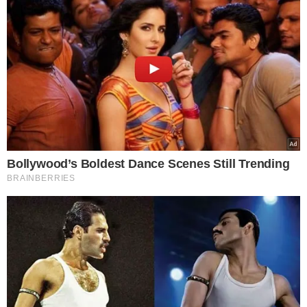
aquele que é considerado o líder maior
do Bonde dos 40 na região da Santa
Maria da Codipi, que inclusive, são
irmãos, uma forte comunicação no que
toca a parte da extorsão, usando a
agiotagem e se utilizando do irmão, para
conseguir sucesso no momento da
extorsão. Na casa do empresário foi
apreendido duas armas de fogo",
concluiu.