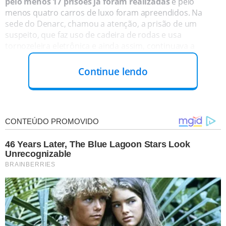
pelo menos 17 prisões já foram realizadas
e pelo
menos quatro carros de luxo foram apreendidos. Na
sede do Denarc, chamou a atenção, a prisão de um
suspeito, que faz uso de cadeira de rodas e usa
tornozeleira eletrônica e ainda assim, continuava a
realizar o tráfico de drogas. A prisão do cadeirante foi no
bairro Parque Brasil.
Continue lendo