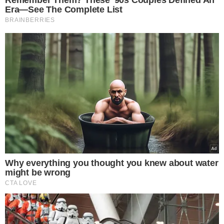
"Nessa operação do DENARC são 34
mandados de prisão, é a maior operação
feita nos últimos 5 anos no
enfrentamento de tráfico de drogas.
Tivemos armas de fogo apreendidas,
drogas, carros de luxo, os principais
integrantes do PCC e Bonde dos 40, na
região da Santa Maria da Codipi foram
presos. A investigação começou numa
simples receptação, mas que apurou