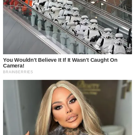
delitos como roubo, homicídio e hoje tem
mais uma fase sendo deflagrada,
prendendo pessoas pela lavagem de
dinheiro, tráfico de drogas, organização
criminosa, extorsão, todo esse conjunto
de crimes fez com que essa ação tivesse
34 mandados de prisão preventiva",
disse.