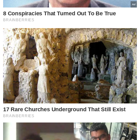
AMEAÇA CONTRA POLICIAIS
O delegado contou que a polícia entrou em contato com
o casal antes do flagrante, pedindo autorização para
entrar no imóvel onde estavam os bens. No entanto, os
policiais não receberam autorização e ainda foram
ameaçados.
“Entramos em contato com esse casal na sexta-feira e
solicitamos que eles autorizassem a entrada para
apreender alguns produtos de crime. Mesmo sabendo
que no apartamento havia materiais roubados, a
estudante de Direito e o companheiro não autorizaram.
Pelo contrário, nos ameaçaram, dizendo que se a gente
entrasse sem mandado responderíamos criminalmente”,
disse Charles Pessoa.