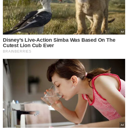
TÓPICOS
DAMA DO ESTELIONATO
TERESINA
ESTELIONATO
PRIS&ATILDE;O
GOLPE
VER COMENTÁRIOS
VEJA TAMBÉM