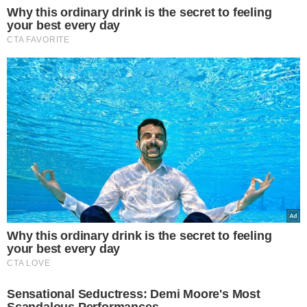
ARSENAL FOI APREENDIDO
Operação mira imóveis
usados para tráfico de
drogas no Piauí; 4
suspeitos presos
VEJA MAIS NOTÍCIAS