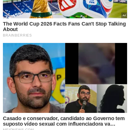
Com isso, a polícia monitorou o endereço e flagrou o
momento em que o casal tentava retirar os objetos. “Eles
já sabiam que voltaríamos com mandado, então
tentaram tirar os produtos no fim de semana. Mas nossa
equipe estava de olho. Fizemos a abordagem no
caminhão e apreendemos colchões, cama box, sofás,
geladeira, porcelanato, louças de luxo e torneiras
avaliadas em milhares de reais”, explicou o delegado.
LIGAÇÃO COM A “DAMA”
Charles Pessoa reforçou que o casal preso tem relação
próxima com Juliana, a “Dama”, que mesmo já estando
presa, continua envolvida em golpes.
“Quem praticou esse crime foi ela junto com outras
pessoas. O casal foi autuado por associação criminosa e