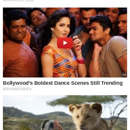
receptação. Se confirmarmos que eles também
participaram dos estelionatos, serão indiciados por mais
crimes”, destacou.
INVESTIGAÇÃO SEGUE
O delegado afirmou ainda que as investigações
continuam e alertou que todos que tiverem
envolvimento com o grupo serão alcançados.
“Esses criminosos não terão espaço. Tentaram esconder
os bens para que as vítimas não fossem restituídas, mas
nossa resposta foi rápida. Eles devem permanecer
presos porque, em liberdade, representam um risco
muito grande para a sociedade”, concluiu Charles
Pessoa.