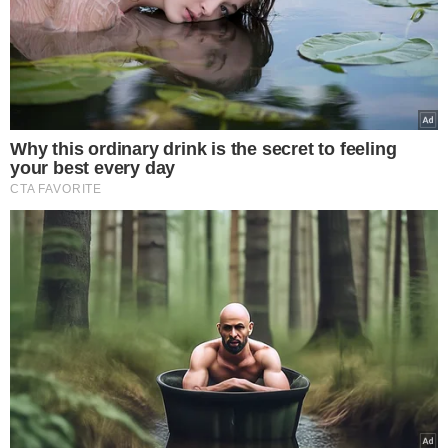
VER COMENTÁRIOS
VEJA TAMBÉM
68 MANDADOS JUDICIAIS
Operação no PI, CE e GO
mira grupo criminoso e
bloqueia mais de R$ 18
milhões em bens