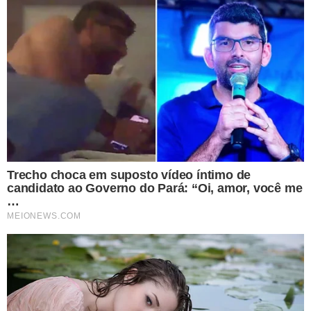
Apresentaremos dados para apoiar os
profissionais que atuam nos diferentes
segmentos para melhor aproveitarem as
oportunidades que a cidade oferece,
reforçando o Grupo OLX como parceiro
ideal para fornecer insights e
ferramentas que auxiliem na tomada de
decisão de negócio, explica.
TÓPICOS
GRUPO OLX
MERCADO IMOBILIÁRIO
TERESINA
EVENTOS
IMÓVEIS