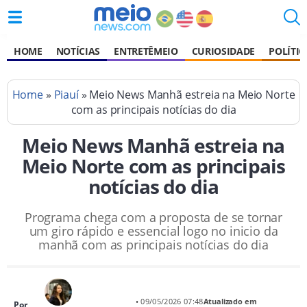
HOME
NOTÍCIAS
ENTRETÊMEIO
CURIOSIDADE
POLÍTIC
Home
»
Piauí
» Meio News Manhã estreia na Meio Norte
com as principais notícias do dia
Meio News Manhã estreia na
Meio Norte com as principais
notícias do dia
Programa chega com a proposta de se tornar
um giro rápido e essencial logo no inicio da
manhã com as principais notícias do dia
• 09/05/2026 07:48
Atualizado em
Por