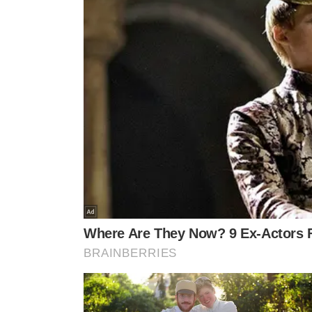
Operação Mandamus – Estão sendo cumpridos três ma
investigação relacionada ao tráfico de drogas e à atuaç
FICCO/MG – Belo Horizonte/MG
Operação Borak – Estão sendo cumpridos dez mandados
Horizonte/MG, em investigação sobre organização crimin
ou porte ilegal de arma de fogo. Também foi determinada
irregularmente em vias públicas.
FICCO/URA – Uberaba/MG
Operação Conexão – Estão sendo cumpridos dois manda
cidades de Uberaba/MG e Uberlândia/MG, em investigaçã
drogas.
FICCO/PA – Belém/PA
Operação Coalizão – COP VIII – Estão sendo cumpridos
e apreensão em investigação relacionada à atuação de 
FICCO/PB – João Pessoa/PB
Operação Consigliere – Estão sendo cumpridos 46 man
preventiva na Paraíba, em Mato Grosso do Sul e em São
tráfico de drogas e lavagem de capitais.
FICCO/RN – Natal/RN
Operação Matriarca – Estão sendo cumpridos cinco man