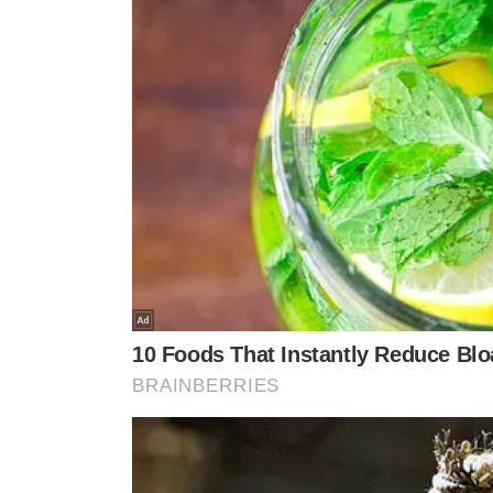
Operação Zip Lock – Estão sendo cumpridos dois manda
estados do Amapá e do Pará, além de outras medidas cau
relacionada ao tráfico de drogas e à atuação de organiz
FICCO/AC – Rio Branco/AC
Operação Ruptura – 2ª fase – Está sendo cumprido um
investigação relacionada à atuação de organização crimi
FICCO/AM – Manaus/AM
Operação Torre 8 – Estão sendo cumpridos dois manda
sobre tráfico de drogas e lavagem de dinheiro.
FICCO/CE – Fortaleza/CE
Operação Conexão Amazônia – Estão sendo cumpridos 
Pernambuco, Pará e Amazonas, além de medidas de sequ
relacionada ao tráfico interestadual de drogas e à lavag
FICCO/GO – Goiânia/GO
Operação Blend – Estão sendo cumpridos sete mandado
Grosso e São Paulo, em investigação sobre fornecimento
adulteração de entorpecentes.
FICCO/MA – São Luís/MA
Operação Thálassa – Estão sendo cumpridos dois manda
apreensão, em investigação relacionada à atuação de o
FICCO/MS – Campo Grande/MS