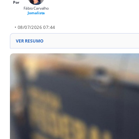
Por
Fábio Carvalho
Jornalista
• 08/07/2026 07:44
VER RESUMO
Forças Integradas de Combate ao Crime Organizado re
criminosas e crimes como tráfico de drogas e armas.
Ações incluem cumprimento de mais de 270 ordens ju
mandados de prisão em diferentes estados.
Operações são coordenadas pela Polícia Federal e envo
integrada contra o crime organizado.
No Piauí, a Operação Contenção cumpre três mandados 
Parnaíba, investigando organização criminosa.
Outras ações em estados como Amapá, Ceará e São Pau
tráfico de drogas e lavagem de dinheiro.