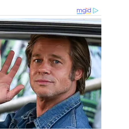
NÇA EM ATUAÇÃO INTEGRADA
ntegrantes das Polícias Civil, Militar e Penal, da Polícia
Pública, das Guardas Municipais e da Secretaria Nacional de
tuação integrada das forças de segurança em investigações
stão sendo cumpridos três mandados de busca e apreensão
 Luís Correia e Parnaíba, em investigação relacionada à
omicídios.