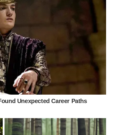
ndados de prisão preventiva em Campo Grande/MS, em
ão de organização criminosa.
 de prisão e 17 mandados de busca e apreensão em Belo
osa relacionada ao tráfico de drogas, homicídios e posse
 a retirada de câmeras de vigilância instaladas
dos de prisão e três mandados de busca e apreensão nas
o sobre organização criminosa relacionada ao tráfico de
 32 mandados de prisão preventiva e 32 mandados de busca
organização criminosa.
dados de busca e apreensão e 13 mandados de prisão
 Paulo, em investigação sobre organização criminosa,
dados de prisão preventiva e sete mandados de busca e