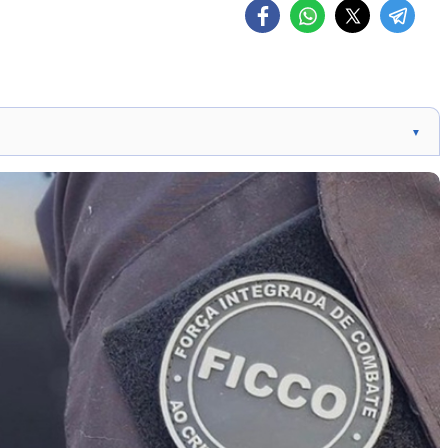
▼
alizam operações em 14 estados contra organizações
diciais, com 179 mandados de busca e apreensão e 93
lvem forças de segurança de várias instituições em atuação
de busca e apreensão e oito de prisão em Luís Correia e
lo envolvem prisões, buscas e medidas cautelares contra