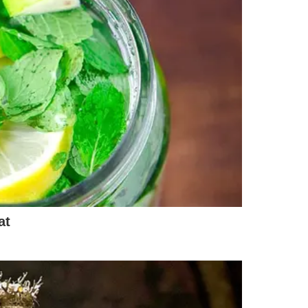
dos de busca e apreensão em endereços localizados nos
telares autorizadas pela Justiça, em investigação
ação criminosa.
 mandado de busca e apreensão em Rio Branco/AC, em
nosa e ao tráfico de drogas.
dos de busca e apreensão em Manaus/AM, em investigação
16 mandados de busca e apreensão nos estados do Ceará,
estro de bens e bloqueio patrimonial, em investigação
em de dinheiro.
s de busca e apreensão nos estados de Goiás, Mato
 e distribuição de insumos químicos utilizados na
dos de prisão preventiva e dois mandados de busca e
rganização criminosa.