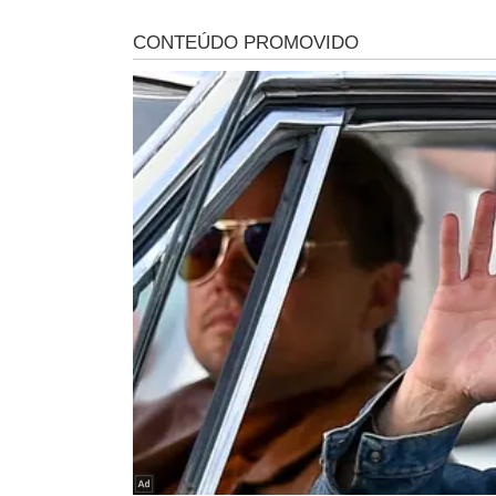
FICCO REÚNE FORÇAS DE SEGURA
As FICCOs são coordenadas pela Polícia Federal e reúnem i
Rodoviária Federal (PRF), das Secretarias de Segurança 
Políticas Penais (Senappen). O objetivo é promover a a
relacionadas ao crime organizado.
AÇÕES NO LITORAL DO PIAUÍ
No Piauí foi deflagrada a Operação Contenção, onde e
e oito mandados de prisão temporária nos municípios de
atuação de organização criminosa, tráfico de drogas e h