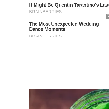
AÇÕES EM OUTROS ESTADOS
FICCO/AP – Macapá/AP