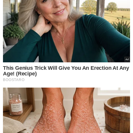
LEIA MAIS
INVESTIMENTO
Rafael Fonteles e Leonardo
Sobral visitam obras e
entregam mais uma rodovia
no Piauí
SUDESTE DO ESTADO