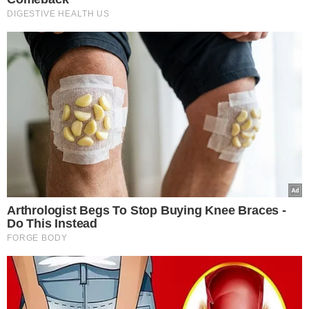
TÓPICOS
BÁRBARA DO FIRMINO
ANIVERSÁRIO
FRANZÉ SILVA
ALEPI
MÉRITO LEGISLATIVO
RAFAEL FONTELES
VER COMENTÁRIOS
VEJA TAMBÉM
MANUTENÇÃO DA REDE
ELÉTRICA
Trecho da Avenida Gil