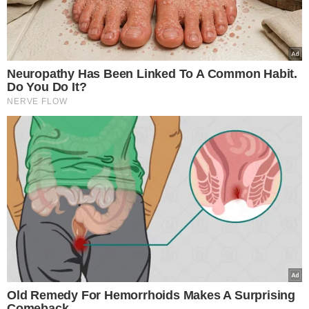
Rafael Fonteles inaugura
obras em seis municípios do
Piauí nesta quinta (2)
VOTAÇÕES!
Alepi aprova reajuste do
magistério estadual e viagem
oficial de Rafael Fonteles
LEI SANCIONADA
Governador Rafael Fonteles
sanciona lei de proteção
animal no Piauí