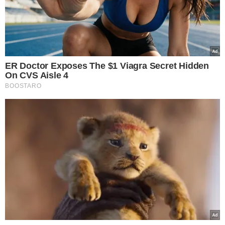
FÁBIO NOVO MARCANDO PRESENÇA:
Além da
comemoração da entrega da medalha, hoje também
marca o 39º aniversário do governador. A presença do
pré-candidato à prefeitura de Teresina, Fábio Novo (PT),
adicionou um aspecto eleitoral ao evento.
A cerimônia
foi conduzida pelo presidente da Alepi, deputado
Franzé Silva (PT), que também
entregou pessoalmente
a medalha ao homenageado
.
MODERNIZAÇÃO DA ALEPI:
Durante seu discurso de
agradecimento, Rafael Fonteles ressaltou a popularidade
de seu governo, enfatizando a importância do diálogo e
da harmonia entre o Executivo e o Legislativo estadual.
Franzé Silva, nos bastidores, anunciou investimentos em
modernização na Alepi, visando aumentar a
transparência e a eficiência no processo legislativo.