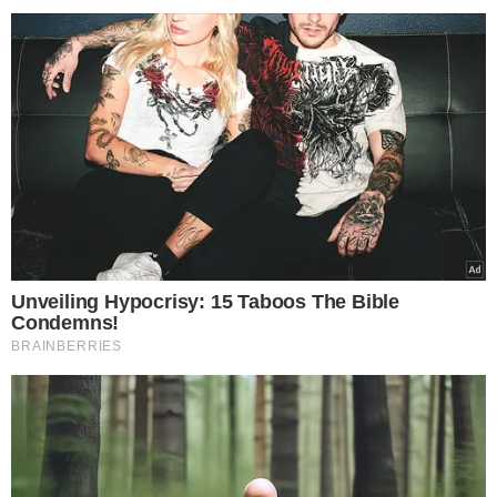
Registro em carteira de trabalho;
Remuneração conforme a legislação;
Descanso semanal remunerado;
Férias;
13º salário;
Demais direitos e garantias previstos em lei.
TÓPICOS
RESGATE TRABALHADOR
MINISTÉRIO PÚBLICO DO TRABALHO
DIREITOS HUMANOS
TRABALHO DOMÉSTICO
ESCRAVIDÃO CONTEMPORÂNEA
VER COMENTÁRIOS