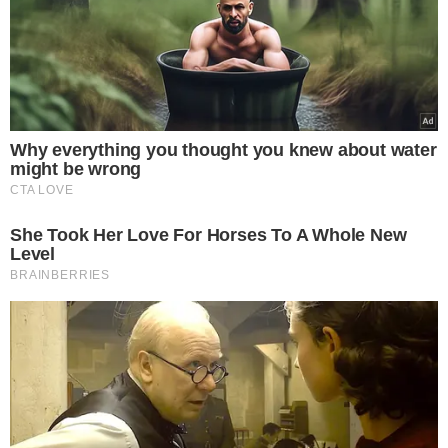
VEJA TAMBÉM
DADOS DA SEMARH
Teresina registra mais
nebulosidade e pode ter
chuva isolada nos
próximos dias