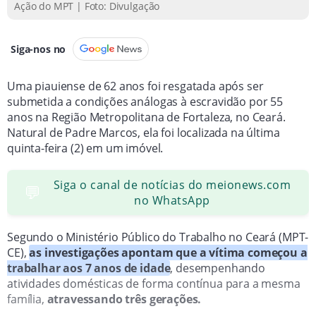
Ação do MPT | Foto: Divulgação
Acordo prevê fornecimento de imóvel, pagamento de
verbas rescisórias e multa por descumprimento das
obrigações.
Siga-nos no
Caso é considerado violação grave dos direitos
Uma piauiense de 62 anos foi resgatada após ser
humanos e trabalhistas, exigindo ações contra o
submetida a condições análogas à escravidão por 55
trabalho escravo contemporâneo.
anos na Região Metropolitana de Fortaleza, no Ceará.
Natural de Padre Marcos, ela foi localizada na última
quinta-feira (2) em um imóvel.
Siga o canal de notícias do meionews.com
💬
no WhatsApp
Segundo o Ministério Público do Trabalho no Ceará (MPT-
CE),
as investigações apontam que a vítima começou a
trabalhar aos 7 anos de idade
, desempenhando
atividades domésticas de forma contínua para a mesma
família,
atravessando três gerações.