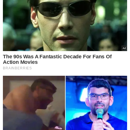
Entre as medidas previstas no acordo estão:
Fornecimento à vítima de um imóvel no valor de R$ 150
mil, totalmente mobiliado e equipado com
eletrodomésticos;
Pagamento de R$ 50 mil em verbas rescisórias e
indenizatórias;
Regularização dos encargos sociais devidos;
Aplicação de multa em caso de descumprimento de
qualquer das obrigações assumidas pelos
empregadores.
O TAC considera, para fins de apuração e reparação, o
vínculo empregatício com os atuais empregadores a
partir de 2014. O Ministério Público do Trabalho ressaltou
que a assinatura do acordo não impede que a
trabalhadora busque outros direitos individuais na
Justiça.
VIOLAÇÃO DE DIREITOS
O MPT-CE destacou que o caso representa uma grave
violação dos direitos humanos e trabalhistas, exigindo a
atuação dos órgãos responsáveis pela proteção do