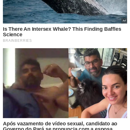
Durante a ação, os agentes viram uma espingarda ao
lado de um dos homens que estava na varanda da
residência.
Nas buscas realizadas no imóvel, foram
apreendidos:
Três espingardas calibre 20, sendo uma delas registrada;
Um revólver calibre 32;
26 munições intactas;