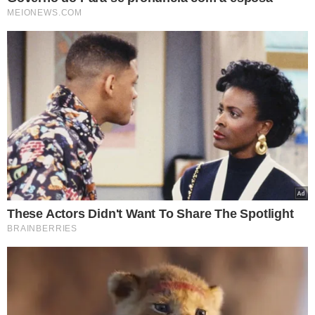
Uma munição deflagrada.
Os animais abatidos foram encontrados no refrigerador
da residência. Todo o material apreendido e os
envolvidos foram encaminhados à Delegacia Seccional
para a adoção dos procedimentos legais cabíveis.
A ocorrência foi registrada pelos crimes de:
Porte ilegal de arma de fogo;
Posse irregular de arma de fogo;
Maus-tratos a animais com resultado morte.