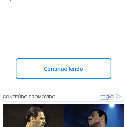
Continue lendo
A ação foi realizada pela 3ª Companhia Independente de
Policiamento Ambiental (3ª CIPA), com apoio da 3ª
Companhia do 10º BPM, após uma denúncia de que
indivíduos estariam praticando caça ilegal em uma
propriedade localizada no povoado Souza.