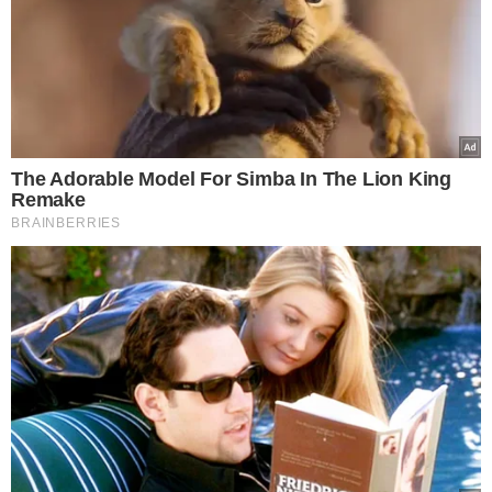
TÓPICOS
ANIMAIS SILVESTRES
APREENSÃO DE ARMAS
CRIME AMBIENTAL
URUÇUÍ
CAÇA ILEGAL
VER COMENTÁRIOS
VEJA TAMBÉM
ACESSE O EDITAL
CREF-PI encerra hoje