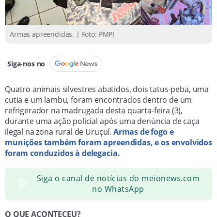
Os envolvidos foram conduzidos à delegacia para
adoção dos procedimentos legais cabíveis.
Armas apreendidas. | Foto: PMPI
Siga-nos no
Quatro animais silvestres abatidos, dois tatus-peba, uma
cutia e um lambu, foram encontrados dentro de um
refrigerador na madrugada desta quarta-feira (3),
durante uma ação policial após uma denúncia de caça
ilegal na zona rural de Uruçuí.
Armas de fogo e
munições também foram apreendidas, e os envolvidos
foram conduzidos à delegacia.
Siga o canal de notícias do meionews.com
💬
no WhatsApp
O QUE ACONTECEU?