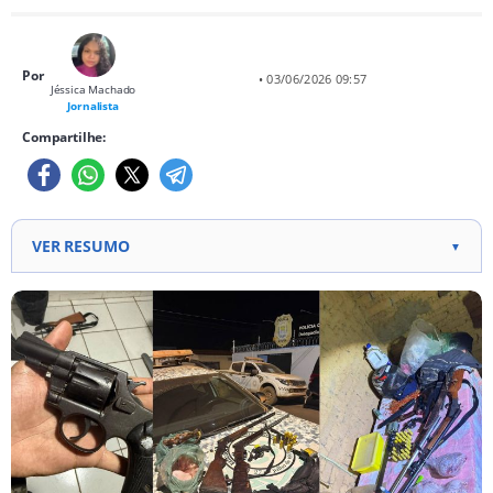
Por
• 03/06/2026 09:57
Jéssica Machado
Jornalista
Compartilhe:
VER RESUMO
▼
Quatro animais silvestres foram encontrados em um
refrigerador durante uma ação policial.
Ação foi realizada pela 3ª CIPA e apoio da 3ª
Companhia do 10º BPM, após denúncia de caça
ilegal.
Armas de fogo e munições foram apreendidas,
incluindo três espingardas e um revólver.