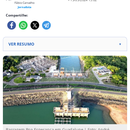
Fábio Carvalho
Jornalista
Compartilhe:
VER RESUMO
▼
Evacuação simulada na área próxima à Barragem
Boa Esperança em Guadalupe nos dias 26 a 28 de
maio. Cadastramento das populações locais entre
20 e 24 de maio, com entrevistas porta-a-porta nas
áreas próximas à usina. Traçar estratégias de
evacuação e resgate eficientes para garantir uma
resposta rápida em situações de risco.
Barragem Boa Esperança em Guadalupe | Foto: André