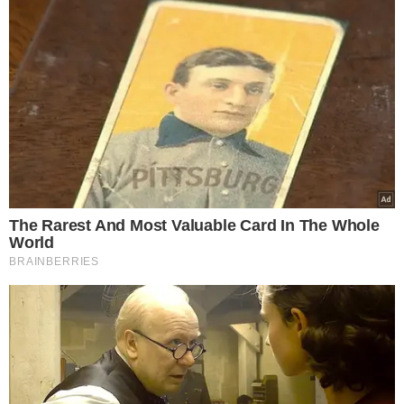
TÓPICOS
SIMULAÇÃO DE EVACUAÇÃO
BARRAGEM BOA ESPERANÇA
GUADALUPE
CHESF
CADASTRAMENTO
VER COMENTÁRIOS
VEJA TAMBÉM