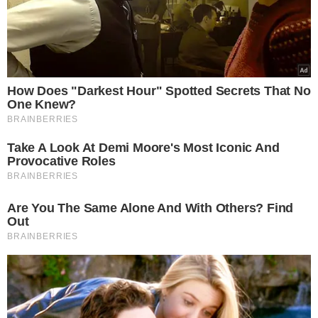
RESGATE DE MEMÓRIAS
TBTeresina: da
Templum ao Bar do
Churu, relembre como
era a noite que marcou
gerações na capital
VEJA MAIS NOTÍCIAS