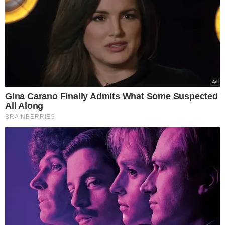
PARA TRAÇAR ESTRATÉGIAS
Essa iniciativa visa traçar estratégia adequada de
evacuação e resgate
, levando em consideração as
características específicas da comunidade local e
garantindo uma resposta rápida e eficiente em situações
de risco. Além da UHE Boa Esperança, a Eletrobras Chesf
implanta o PAE em todos os seus empreendimentos
hidrelétricos.
EM CASO DE RETIRADA PREVENTIVA
Os simulados visam orientar e treinar a população
sobre as medidas a serem tomadas no caso de
necessidade de retirada preventiva
. Esta é a última
etapa de implantação do PAE, e atende à Política Nacional
de Segurança da Barragens para proporcionar uma
cultura de mais segurança para todos na região do
empreendimento.