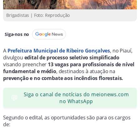
Seleção ocorrerá em duas etapas: análise curricular e
Brigadistas | Foto: Reprodução
testes de aptidão física e habilidade no uso de
ferramentas agrícolas.
Siga-nos no
Processo seletivo terá validade de até 6 meses, com
contratação de profissionais de nível fundamental e
A
Prefeitura Municipal de Ribeiro Gonçalves
, no Piauí,
médio.
divulgou
edital de processo seletivo simplificado
visando preencher
13 vagas para profissionais de nível
fundamental e médio
, destinados à atuação na
prevenção e no combate aos incêndios florestais.
Siga o canal de notícias do meionews.com
💬
no WhatsApp
Segundo o edital, as oportunidades são para os cargos
de: