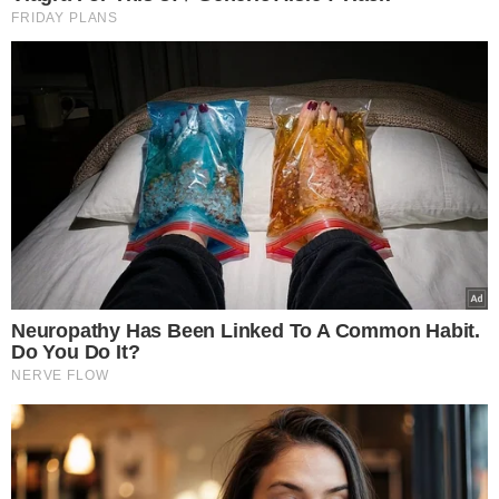
PREFEITURA RIBEIRO GONÇALVES
VER COMENTÁRIOS
VEJA TAMBÉM
VALORIZAÇÃO DA ESPÉCIE
Pica-pau-do-Parnaíba é
reconhecido por lei
como ave símbolo do
Piauí