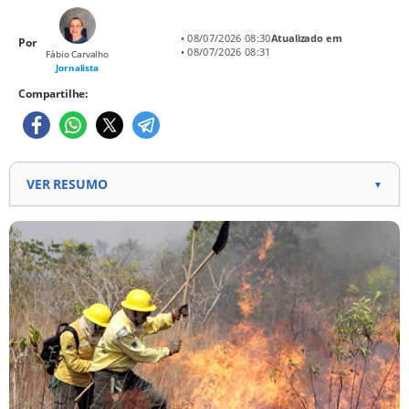
• 08/07/2026 08:30
Atualizado em
Por
• 08/07/2026 08:31
Fábio Carvalho
Jornalista
Compartilhe:
VER RESUMO
▼
Prefeitura de Ribeiro Gonçalves divulga edital de
processo seletivo para 13 vagas em combate a
incêndios florestais.
Vagas são para cargos de Brigadista Combatente,
Chefe de Esquadrão e Chefe de Brigada, com
remuneração de R$ 1.621,00 a R$ 3.242,00.
Inscrições presenciais até 10 de julho de 2026, sem
cobrança de taxa, na Secretaria de Meio Ambiente.