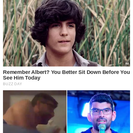
de 30% sobre o valor da remuneração mensal.
As inscrições serão realizadas presencialmente, até o
dia 10 de julho de 2026
, das 7h30 às 12h30, na sede da
Secretaria de Meio Ambiente de Ribeiro Gonçalves. Não
haverá cobrança de taxa de inscrição.