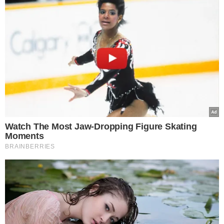
VEJA TAMBÉM
SUSPEITA NÃO FOI
LOCALIZADA
Mulher joga moto em
grotão na Zona Sudeste
de Teresina; veículo foi
resgatado pela polícia