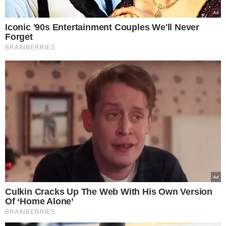
não vai ter visita de manhã não [...] sou
mais antes dele ser preso do que morto.
Ele está guardado, está preso”,
desabafou.
TÓPICOS
MENORES PRESOS
MÃE DESABAFA
FILHO PRESO
MOTO ROUBADA
VER COMENTÁRIOS