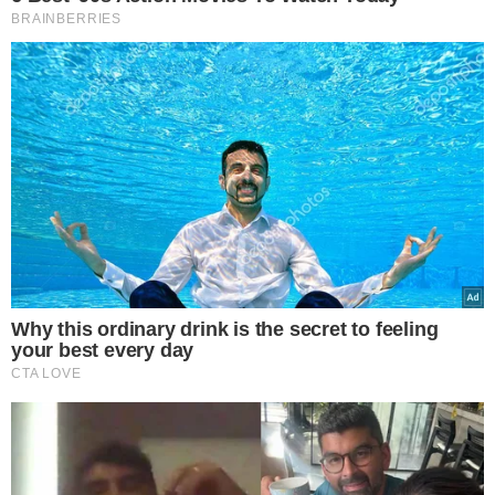
INSATISFAÇÃO, TRISTEZA E
INGRATIDÃO
A mãe contou ainda que antes do filho se envolver com
amizades, o sentimento era outro: “Para mim era um
orgulho, meu filho trabalhando indo para o colégio. E
agora é só desgosto”, disse. O
MeioNews
apurou que das
vezes que o adolescente foi detido, o crime sempre foi o
mesmo: roubo de veículos.