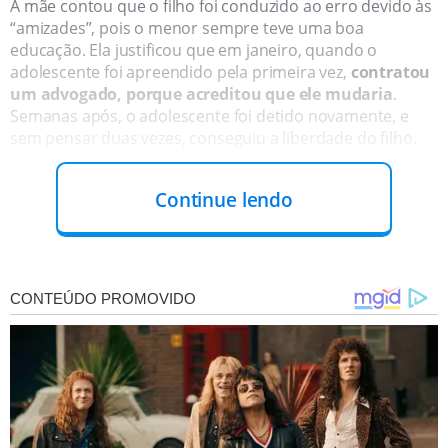
A mãe contou que o filho foi conduzido ao erro devido às
“amizades”, pois o menor sempre teve uma boa
educação. Ela justificou que em janeiro, quando o
adolescente foi apreendido pela primeira vez,
c
ontratou
um advogado, porque acreditou que ele mudaria
.
Semanas após, o adolescente foi detido novamente, e
sem pensar duas vezes, conseguiu a liberdade do filho.
Continue lendo