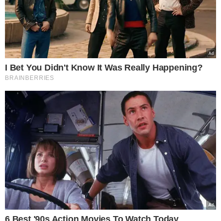
“Ele era um mecânico, bom trabalhador.
Paguei curso para ele, estava na escola,
comprei uma bicicleta para ele, nova,
zerada de três mil reais, para nada”,
disse a mulher, que preferiu não se
identificar.
Assista!