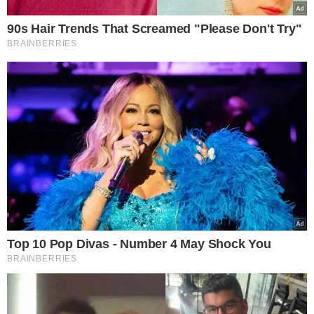
mesma vítima e chegou a ser preso em flagrante em 4 de
maio de 2025 pelos crimes de lesão corporal e ameaça,
com base na Lei Maria da Penha.
A autoridade policial representou pela prisão preventiva
do suspeito, medida que foi deferida pelo Poder
Judiciário. Após a captura, ele foi interrogado e, em
seguida, encaminhado ao sistema prisional, onde
permanecerá à disposição da Justiça.