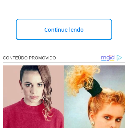
Continue lendo
Na data do crime, o suspeito, identificado pelas iniciais
M.A.S.M., de 28 anos, desferiu vários golpes de faca
contra a vítima dentro de uma residência localizada no
conjunto Renascer II, bairro Recreio. Após o ataque, a
mulher foi transferida para o
Hospital de Urgência de
Teresina (HUT), onde permaneceu internada na UTI e
passou por procedimentos cirúrgicos complexos.
MOTIVAÇÃO
De acordo com as investigações, a tentativa de
feminicídio foi motivada pelo inconformismo do suspeito
com o fim do relacionamento. A polícia informou que ele
já possuía histórico de violência doméstica contra a