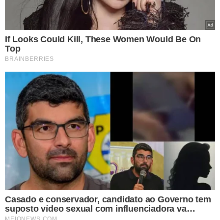
UTI
PRISÃO
VIOLÊNCIA DOMÉSTICA
CAMPO MAIOR
FEMINICÍDIO
VER COMENTÁRIOS
VEJA TAMBÉM
MOTIVAÇÃO DESCONHECIDA
Homem assassinado em
Teresina tinha
passagem por tentativa
de latrocínio, diz DHPP