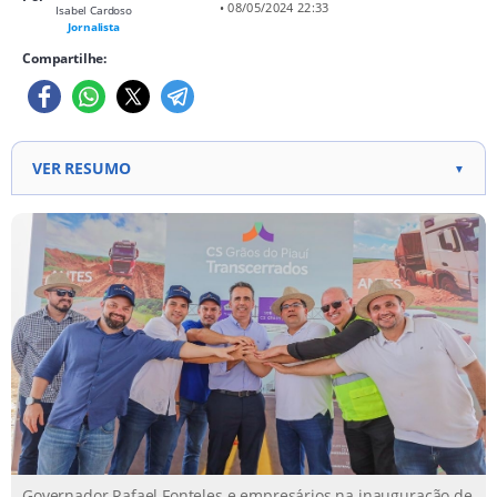
• 08/05/2024 22:33
Isabel Cardoso
Jornalista
Compartilhe:
VER RESUMO
▼
Governador inaugura 236 km da Transcerrados
Obra passa por sete municípios Foram investidos
total de R$ 650.049.692,73,
Governador Rafael Fonteles e empresários na inauguração de