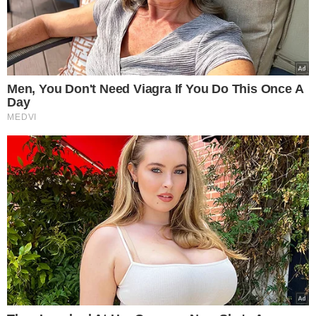
pavimentação asfáltica, enquanto 92 km passaram por
serviços de manutenção e conservação. Os 40 km
restantes estão em fase de execução.
A implementação de postos de pedágio ao longo da
rodovia permitiu ao
consórcio Grãos do Piauí
oferecer
condições ideais de trafegabilidade, monitoramento
contínuo e manutenção permanente, além de assegurar
assistência aos motoristas que transitam pela região.