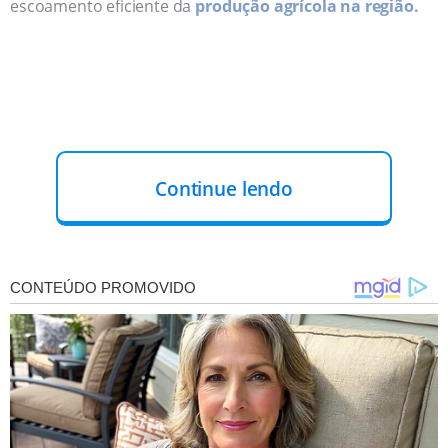
escoamento eficiente da
produção agrícola na região.
Continue lendo
RODOVIA:
A PPP Transcerrados
, pioneira no Nordeste
do Brasil nesse formato, representou um investimento
total de R$ 650.049.692,73, abrangendo 276 km de
extensão. Dos trechos inaugurados, 144 km receberam