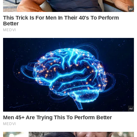
municípios de Currais e Bom Jesus. Em Currais, foram
inauguradas a recuperação e sinalização da PI-392
(rodovia da soja), o campo de futebol do Estádio
Municipal Silvinão e uma praça. Rafael Fonteles também
autorizou novas obras, como a conclusão da
pavimentação asfáltica da PI-392, no trecho que liga
Currais à Transcerrados.
Em Bom Jesus, foram inauguradas
pavimentações
asfálticas
em diversas ruas, e o governador visitou as
obras em execução na
rodovia PI-397/Transcerrados
, no
entroncamento com a PI-262, que conecta o município a
Gilbués. Ele também visitou o Centro de Diagnóstico por
Imagens e as obras em andamento da Delegacia
Seccional de Polícia.