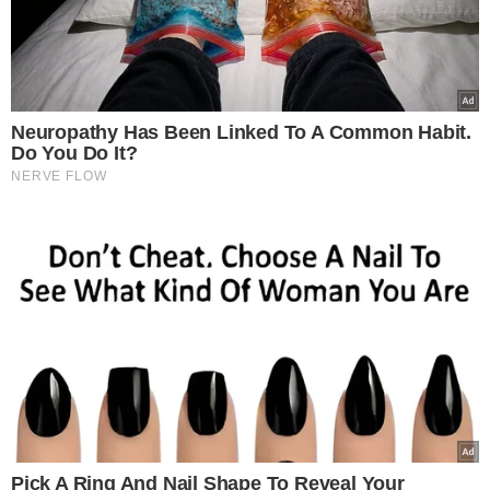
MANDADO EM ABERTO
Suspeito de assaltos no
Paraná é preso ao
tentar registrar BO no
Piauí
VEJA MAIS NOTÍCIAS