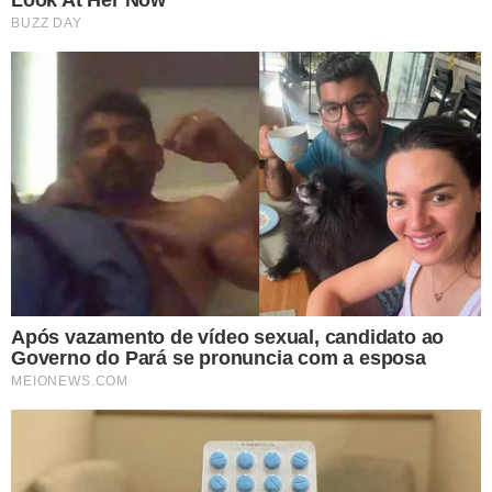
Ele ressaltou a satisfação dos produtores locais, que
agora desfrutam de custos de frete reduzidos devido à
excelente condição de conservação da rodovia.
MUNICÍPIOS BENEFICIADOS:
A rodovia PI-397 engloba
desde o entroncamento da PI-247 em Sebastião Leal até
o entroncamento da PI-262 na Serra do Quilombo, em
Bom Jesus, beneficiando os municípios de Sebastião Leal,
Uruçuí, Manoel Emídio, Alvorada do Gurguéia, Palmeira
do Piauí, Currais e Bom Jesus.
O empresário Fernando Quintas, CEO da CS Infra
,
empresa controladora do consórcio Grãos do Piauí,
elogiou o modelo de contrato da PPP, destacando sua
estruturação sólida e garantias atrativas para o setor
privado. Ele expressou a confiança do grupo CS Infra no
Governo do Piauí e seu compromisso contínuo com o
desenvolvimento do Estado.
Celso Werner, produtor local, enfatizou que a excelente
condição da Transcerrados chamou a atenção até
mesmo de colegas de outros estados, destacando a
transformação positiva que a obra trouxe para a região.
O sucesso da PPP Transcerrados
motivou o Governo do