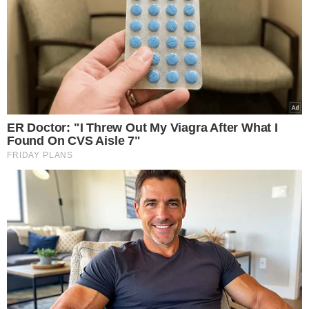
Piauí a expandir a parceria com a CS Grãos em mais 307
km de rodovias (PI-247, PI-391 e PI-392) na região dos
Cerrados, totalizando 584 km sob operação do consórcio.
Essas rodovias são vitais para o escoamento da
produção de soja na região sul do Piauí. Rafael Fonteles
enfatizou que o modelo de PPP da Transcerrados está se
tornando um caso de sucesso nacional e anunciou
planos de expansão para outras rodovias sempre que
possível.
O QUE DIZ O DIRETOR:
Leonardo Sobral, diretor-geral
do Departamento de Estradas de Rodagem (DER),
destacou a grande expectativa dos produtores de soja e
milho em relação à Transcerrados e anunciou
investimentos adicionais até 2026. Ele ressaltou que,
durante a gestão do governador Rafael Fonteles, serão
investidos mais R$ 800 milhões na construção ou
recuperação de 600 km de estradas na região dos
Cerrados.
Além das melhorias na infraestrutura viária, o
governador inaugurou diversas outras obras nos