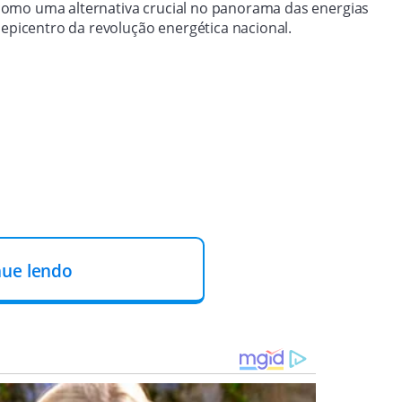
como uma alternativa crucial no panorama das energias
 epicentro da revolução energética nacional.
nue lendo
í
‘Prof. Afonso Sena Gonçalves’ (Fapepi), em colaboração
ederal do Piauí (IFPI), a Universidade Estadual do Piauí