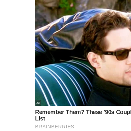
(Uespi) e a Universidade Federal do Delta do Parnaíba (
inovação e pesquisa.
A parceria entre as instituições resultou na criação
uma iniciativa que visa impulsionar pesquisas estratégi
claro: posicionar o Piauí na linha de frente da transfo