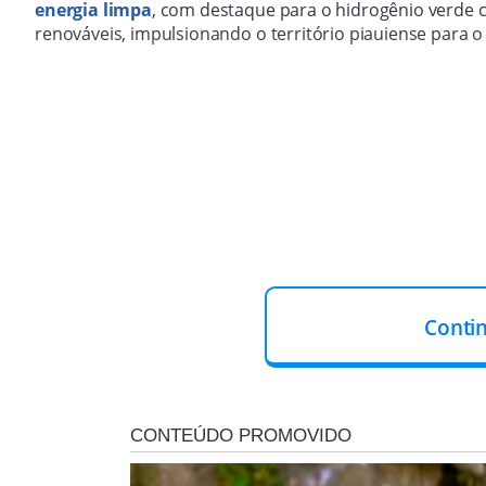
energia limpa
, com destaque para o hidrogênio verde 
renováveis, impulsionando o território piauiense para o
Conti
A Fundação de Amparo à Pesquisa do Estado do Piau
com a Universidade Federal do Piauí (UFPI), o Instituto F