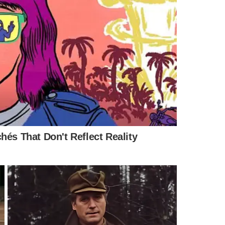
da inovação em energias renováveis - Foto: Divulgação
 informar, mas também inspirar.
Além de abordar o
 apresenta os aspectos históricos da pesquisa no Piauí e
enses que se destacaram internacionalmente entre os
 seu compromisso com a inovação em energias renováveis,
 em
https://revistasapiencia.wixsite.com/sapiencia
.
ender e se inspirar na construção de um futuro