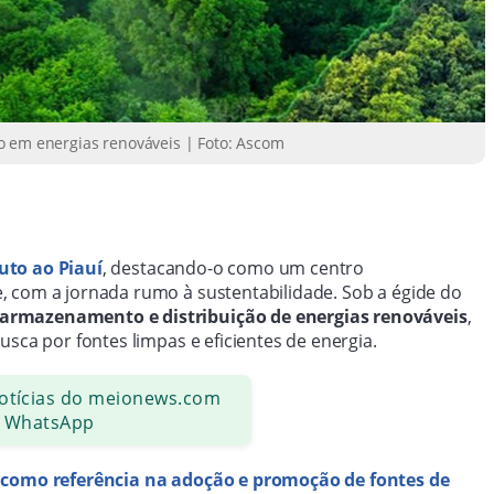
o em energias renováveis | Foto: Ascom
uto ao Piauí
, destacando-o como um centro
, com a jornada rumo à sustentabilidade. Sob a égide do
 armazenamento e distribuição de energias renováveis
,
sca por fontes limpas e eficientes de energia.
notícias do meionews.com
 WhatsApp
í como referência na adoção e promoção de fontes de