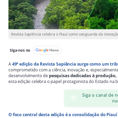
Revista Sapiência celebra o Piauí como vanguarda da inovaçã
Siga-nos no
A
49ª edição da Revista Sapiência surge como um trib
comprometido com a ciência, inovação e, especialmente
desenvolvimento de
pesquisas dedicadas à produção,
esta edição celebra o papel protagonista do Estado na bu
Siga o canal de 
💬
no
O foco central desta edição é a consolidação do Piau