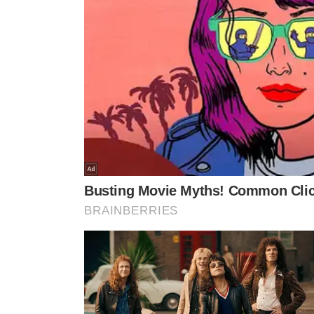
Revista Sapiência celebra o Piauí como vanguarda 
Esta edição especial da Sapiência busca não apenas
hidrogênio verde como tema principal, a revista também
traz uma série de entrevistas com pesquisadores piaui
melhores cientistas do mundo.
A 49ª edição da Revista Sapiência, dedicada ao Piauí e
está disponível em formato digital no
site da Fapepi
ou
"Uma leitura imperdível para todos que buscam compre