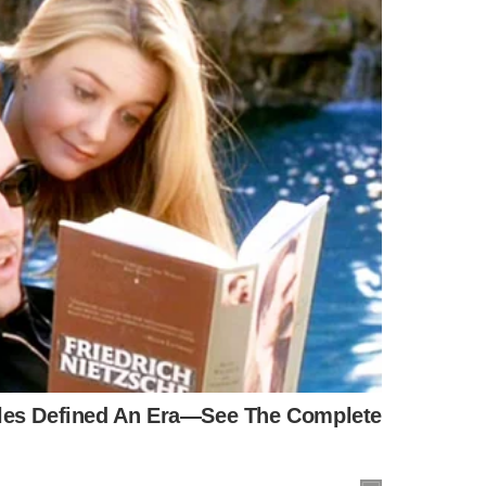
UFDPar), une esforços para trilhar esse caminho de
 do “Núcleo de Altos Estudos em Energias Renováveis”
,
cas focadas na produção de hidrogênio verde. O objetivo é
rmação do panorama energético do país.