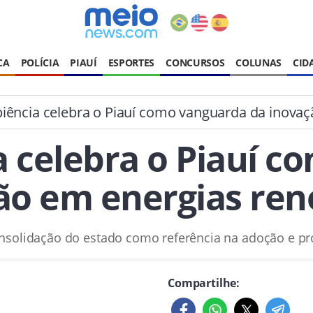
CA
POLÍCIA
PIAUÍ
ESPORTES
CONCURSOS
COLUNAS
CID
piência celebra o Piauí como vanguarda da inova
a celebra o Piauí 
ão em energias ren
consolidação do estado como referência na adoção e p
Compartilhe: