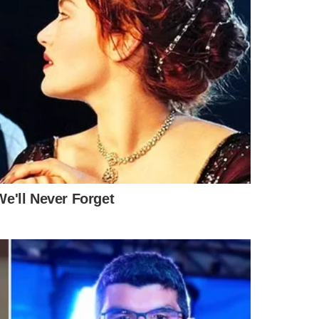
19° ACAMPAMENTO TERRA LIVRE
í realiza a 21ª
Povos indígenas do Piauí
ovos Indígenas
farão marcha a Brasília em
a (19)
movimento nacional
IS
SEMARH
SUSTENTABILIDADE