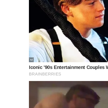
RESILIÊNCIA E FORÇA
GRATUITO
Dia dos povos indígenas: veja
Museu do Piau
os 6 mitos mais contados
Semana dos P
sobre eles
até sexta-feir
TÓPICOS
ALDEIA NAZARÉ
POVOS INDÍGENAS
AÇÕES AMBIENTA