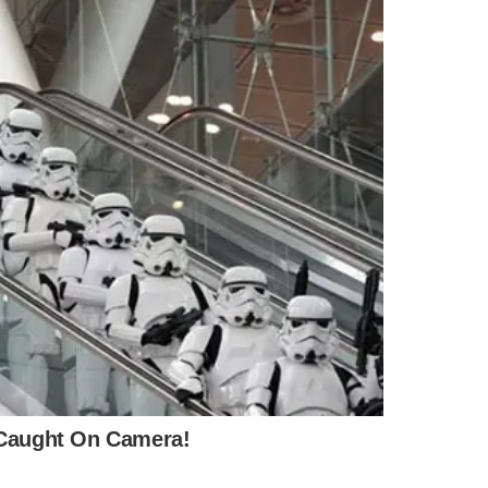
ão a instalação de uma
casa de farinha
para fortalecer a
 de água, perfuração de poços artesianos e a promoção de
de e nas
mulheres indígenas.
Regularização Fundiária do Piauí (Interpi) desde 2022, a
ecimento institucional. Para Henrique Manoel, diretor de
momento representa um avanço significativo. “A
tal para garantir a gestão ambiental do próprio
demonstração clara de compromisso com a
tualização do Cadastro Ambiental Rural (CAR) da
aldeia
—
servação das áreas rurais. Além disso, a visita incluiu uma
s estratégicas e planejar projetos de base comunitária
das terras
indígenas
.