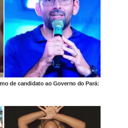
MENTÁRIOS
ICOS
FATALIDADE!
VEJA AS REC
ira
Motociclista morre após
Golpistas u
gratuitos
sofrer pancada na cabeça
de diretor-g
o Centro
em acidente em Castelo do
órgão alert