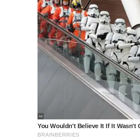
Entre as propostas apresentadas durante a reunião est
produção local, melhorias no sistema de abastecimento
atividades de educação ambiental, com foco na juventu
Com o território oficialmente titulado pelo Instituto de 
Aldeia Nazaré
entra agora em uma nova etapa de fortal
Povos Originários da Sasc e cacique da comunidade, o 
comunidade compreendeu que esse processo é fundamen
território e proteger-se de ameaças externas. É uma 
sustentabilidade
”, afirmou.
Durante a ação, a equipe técnica da
Semarh
iniciou a a
um instrumento essencial para o
monitoramento
e pre
vistoria com o uso de drones, que permitiu mapear área
voltados à conservação ambiental e ao uso tradicional 