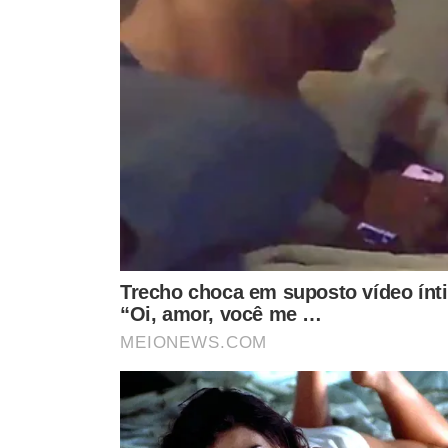
VER CO
VEJA TAMBÉM
SUSTO
PARA TODOS OS PÚBL
Secretária pula janela para
Onde é hoje? Conf
salvar estudante engasgado
eventos culturais 
em escola da zona Sul de
que movimentam 