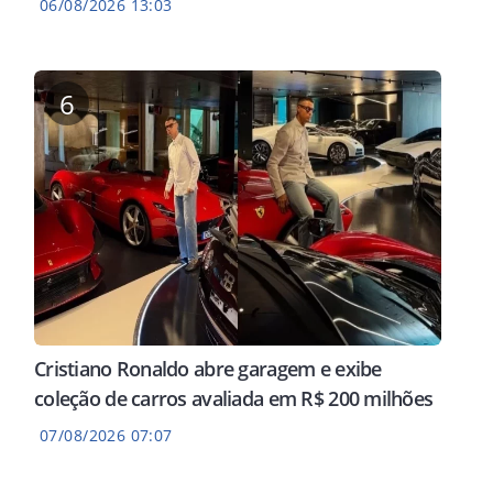
06/08/2026 13:03
6
Cristiano Ronaldo abre garagem e exibe
coleção de carros avaliada em R$ 200 milhões
OMENDAÇÕES
EM DOIS MUNICÍPIOS
ATEN
07/08/2026 07:07
sam perfil falso
Polícia Federal prende
Praz
eral do Interpi e
quatro investigados por
Defe
a para fraude
estupro de vulnerável no
Just