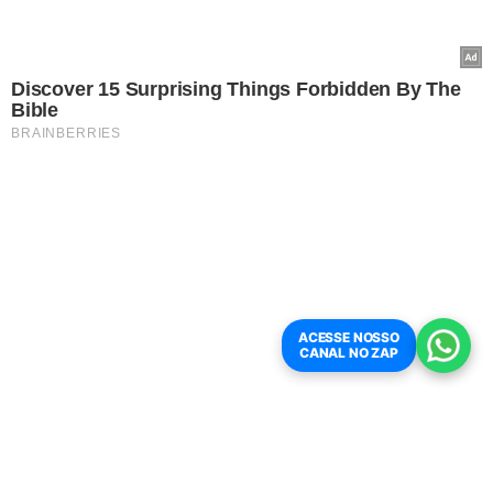
durante a feira, o Sine disponibiliza, esta semana, 267
oportunidades para os interessados em entrar ou voltar
ao mercado de trabalho.
Dentre elas, há 55 para
vendedor porta a porta que exige ensino fundamental
completo e não pede experiência.
Para montador são
ofertadas 20 vagas que não exige escolaridade, mas pede
experiência comprovada de seis meses.
O Sine também disponibiliza 18 vagas para garçom
que exige que o interessado tenha ensino
fundamental completo.
COMO SE CANDIDATAR:
ACESSE NOSSO
CANAL NO ZAP