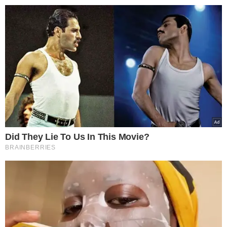
A 1ª Delegacia de Polícia de Campo Maior
orienta a população a buscar sempre os
meios legais e pacíficos para a solução
de conflitos. A autocomposição, a
mediação, o registro de boletim de
ocorrência na delegacia e a busca pela
reparação junto ao Poder Judiciário são
alternativas seguras e dentro da
legalidade para garantir os direitos de