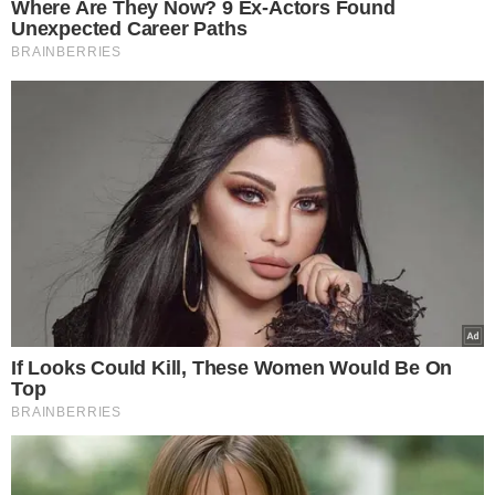
VEJA TAMBÉM
CONFIRA AS DATAS
Meio Norte amplia
cobertura das Eleições
2026 com rodada de
sabatinas dos
candidatos ao Governo