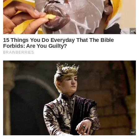
cada cidadão. A chamada Justiça com as
próprias mãos é ilegal e pode acarretar
sérias consequências para quem a
pratica, pontuou o delegado Carlos
Júnior.
TÓPICOS
PIAUÍ
LESÃO CORPORAL
DISPUTA TERRAS
CAMPO MAIOR
DECEPAR MÃO
VER COMENTÁRIOS