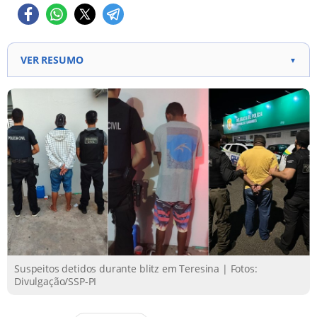
VER RESUMO
▼
15 conduzidos por embriaguez ao volante, 3
mandados de prisão cumpridos e 1 pessoa presa
por uso de documento falso. Homem com
mandado de prisão por furto, posse de arma e
receptação foi preso em blitz no Parque Itararé.
Preso falsificava documentos de falecidos e recebia
benefícios em seus nomes.
Suspeitos detidos durante blitz em Teresina | Fotos:
Divulgação/SSP-PI