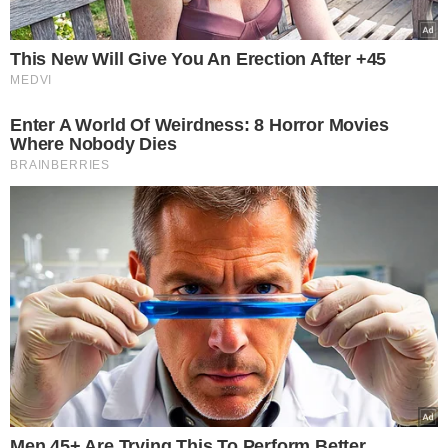
"Ele é um velho conhecido da polícia, ele
é considerado um dos maiores
arrombadores de vidros de veículos dos
estados do Piauí e Maranhão. Vale
ressaltar, que o mesmo estava
praticando estelionato. Ele se dirigia aos
cemitérios, verificava quem tinha
falecido recentemente, falsificava os
documentos e recebia os benefícios”,
pontuou o diretor.
O
preso foi conduzido para a Central de Flagrantes
para a realização dos procedimentos cabíveis e deve ficar
à disposição da Justiça.