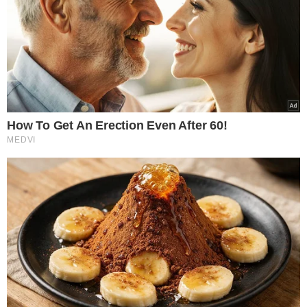
BLITZ TERESINA
FURTO
RECEPTAÇÃO
ESTELIONATO
SUSPEITO PRESO
VER COMENTÁRIOS
VEJA TAMBÉM
BOMBEIROS ACIONADOS
Carro pega fogo no
Centro de Teresina
horas após outro
veículo incendiar na
capital