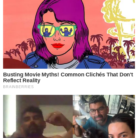
"Constituiremos um grupo de trabalho
que incluirá representantes de outras
Secretarias de Estado relacionadas a
essas questões. A participação da
Prefeitura Municipal de Teresina
também será aberta, pois a ideia é
trabalharmos todos com o mesmo
objetivo: a prevenção", afirmou a
superintendente de Cidadania e Defesa
Social da SSP, Coronel Elizete Lima.