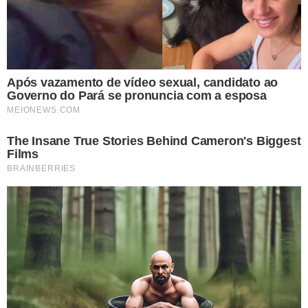
TÓPICOS
TERRENO DO BAR DA THAYS
ESPAÇO DE CONVIVÊNCIA
TERESINA
SEGURANÇA PÚBLICA
PREVENÇÃO À VIOLÊNCIA
VER COMENTÁRIOS
VEJA TAMBÉM
RESULTADO INÉDITO
Zonas eleitorais do Piauí
obtêm 100% dos itens
do eixo Produtividade