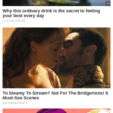
A Superintendência de Cidadania e Defesa Social
da
Secretaria de Segurança Pública (SSP) irá atuar como
articuladora dos serviços que serão ofertados no local
revitalizado, além de implementar projetos preventivos
no combate ao
uso abusivo de drogas e à violência
.