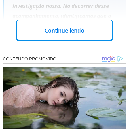
investigação nossa. No decorrer desse
acompanhamento, identificamos que o
local era um ponto de encontro de
Continue lendo
membros de facções criminosas. Em uma
única oportunidade, a Polícia Militar
conduziu mais de 70 pessoas para a
Central de Flagrantes, com diversas
apreensões de armas de fogo", frisou o
coordenador do DRACO, delegado Chales
Pessoa.
Siga o canal de notícias do meionews.com
💬
no WhatsApp