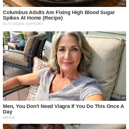
Thanandra sobre relacionamento com deputado:
"Ficam tentando botar fogo"
A vereadora
Thanandra Sarapatinhas (Patriota)
comentou, em entrevista à imprensa nesta terça-feira
(01/08), que tem sofrido reiterados ataques nas redes