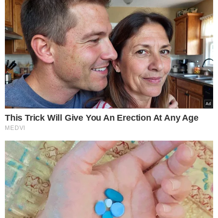
sociais
. Desta vez, com publicações tratando seu
relacionamento com o deputado estadual Jeová
Alencar (Republicanos)
.
A coluna da jornalista
Apoliana Oliveira noticiou que ela se refere a páginas
no Instagram e a perfis fakes nas redes sociais
e alega
ser vítima de perseguição pelo seu trabalho como
parlamentar.
“Luto por uma causa que muitos não estão nem aí,
que acham que é inútil e não tem relevância”, afirma
Thanandra
, elencando ações por ela já executadas,
como a implementação de leis em defesa dos animais, e
a luta pelo hospital público veterinário de Teresina e a
aquisição de um castramóvel, efetivada pelo governo do
Estado.
Diante dos ataques, a vereadora acaba se
envolvendo em discussões com internautas e, muitas
das vezes, perde a paciência
.