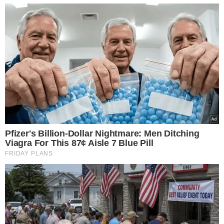
TÓPICOS
CAMARA DE TERESINA
MARKIM COSTA
VER COMENTÁRIOS
VEJA TAMBÉM
EM CONDIÇÕES DEGRADANTES
Trabalhador é