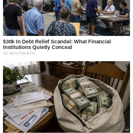
resgatado após cinco
anos sem receber
salário em propriedade
no Piauí
VEJA MAIS NOTÍCIAS