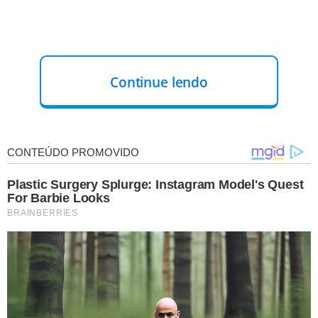
Continue lendo
A família registrou um boletim de ocorrência na terça-
feira (16). De acordo com a irmã na época, Juan não tinha
o hábito de sair sem avisar.
Nota da OAB-GO
A Ordem dos Advogados do Brasil – Seção Goiás (OAB-GO)
expressa seu mais profundo pesar pelo falecimento do
advogado Juan Danker Rocha Faria (OAB nº 61.745), de 27
anos, que estava desaparecido desde a última segunda-feira
(15 de setembro).