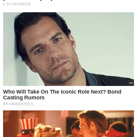
ADVOGADO
GOIÂNIA
DESAPARECIDO
OAB
FALECIMENTO
VER COMENTÁRIOS
VEJA TAMBÉM
7 DE AGOSTO
Lei Maria da Penha
completa 20 anos: veja
principais mudanças e
inovações em 2026