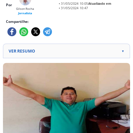
• 31/05/2024 10:05
Atualizado em
Por
• 31/05/2024 10:47
Gilson Rocha
Jornalista
Compartilhe:
VER RESUMO
▼
Locutor Naldo Trindade foi agredido por se recusar
a entregar R$ 2 a um assaltante. Após transferência
para Macapá e HCAL, Naldo não resistiu às
complicações das agressões. Suspeito foi preso
inicialmente por tentativa de homicídio. Crime foi
classificado como motivo fútil e com uso de meio
que impossibilitou a defesa da vítima. Suspeito foi
julgado e liberado mediante liberdade provisória.