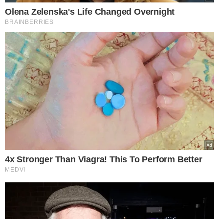
Vítima com hematoma no olho após espancamento. (Foto: Redes Sociais)
MOTIVO FÚTIL
O delegado Juliano Martínez Pérez afirmou que o ato foi
classificado como motivo fútil e com uso de meio que
impossibilitou a defesa da
vítima
. Após a confirmação da
morte, foi requisitado um exame
necroscópico
para
complementar o relatório e enviá-lo ao Poder Judiciário.
Surpreendentemente, o suspeito teria sido julgado em 13
de maio e liberado mediante
liberdade provisória
. O
prefeito de Vitória do Jari, Ary Duarta (DEM), expressou
sua tristeza pela perda de seu amigo Naldo Trindade.
Naldo Trindade era um conhecido
locutor
, trabalhando