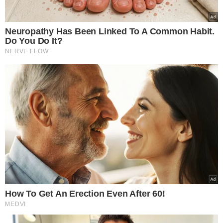
TÓPICOS
CRIME BÁRBARO
LOCUTOR ESPANCADO
ASSALTO
HOMICÍDIO
VIOLÊNCIA
VER COMENTÁRIOS