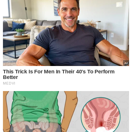
VEJA TAMBÉM
ENTENDA O CASO
Grupo extremista
planejava explodir
prédio durante debate
presidencial, diz polícia