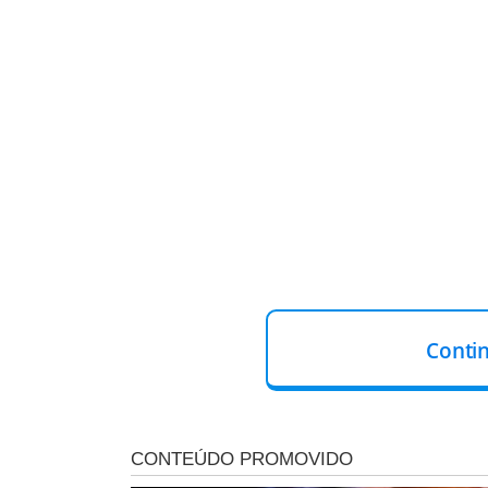
Conti
OUTRAS VÍTIMAS
Os três homens que ficaram feridos foram socorridos p
morte.
O quadro de saúde deles é considerado estável
gestão municipal lamentou o ocorrido e decretou luto de