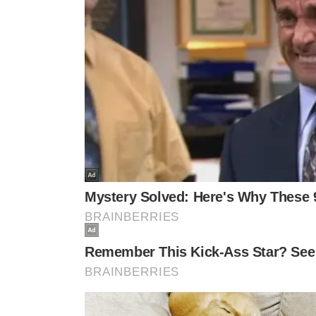
DEPOIMENTO ESTÁ SENDO
CONFESSOU O ASSASS
INVESTIGADO
Filho é condenado
Preso por estupro de
por matar a própr
vulnerável, ator alegou ter
facadas após disc
confundido criança de 5
anos com a namorada
VEJA MA