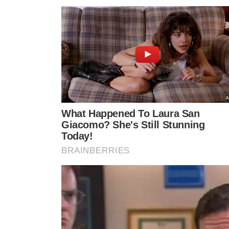
TÓPICOS
ÓBITO
VACA
BAHIA
BR-407
ACIDENTE
VER CO
VEJA TAMBÉM