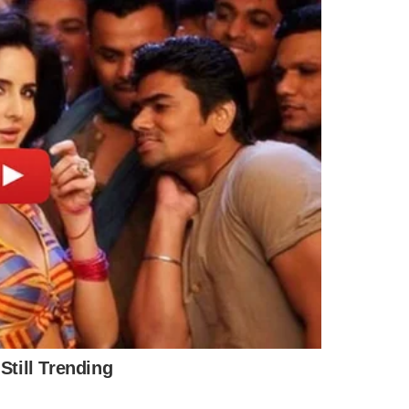
a estava parada na rodovia e não resistiu ao atropelamento.
des rurais na região,
o animal tenha fugido e ido para a
aca.