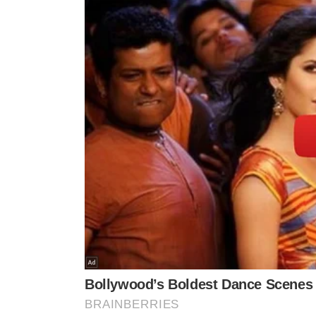
De acordo com a Polícia Rodoviária Federal (PRF), a vac
A instituição acredita que, pelo fato de haver proprieda
estrada
. Não há detalhes sobre quem seria o dono da v
Com informações do g1.