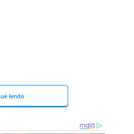
nue lendo
ara uma unidade de saúde da região e não correm risco de
.
Todas as vítimas do acidente são da cidade de Itiúba. A
 três dias.