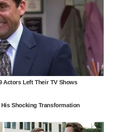
INATO
INVESTIGAÇÕES APONTAM
DISTRITO FED
 a 48 anos
Investigação apura possível
Operação m
ia mãe a
ligação entre morte de
planejar at
ussão
influenciador e disputa
nas eleiçõe
entre facções no México
IS NOTÍCIAS